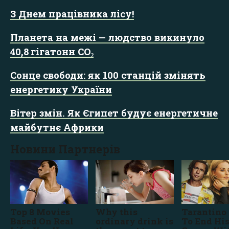
З Днем працівника лісу!
Планета на межі — людство викинуло
40,8 гігатонн CO₂
Сонце свободи: як 100 станцій змінять
енергетику України
Вітер змін. Як Єгипет будує енергетичне
майбутнє Африки