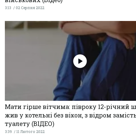
3:13
02 Серпня 2022
Мати гірше вітчима: півроку 12-річний 
жив у котельні без вікон, з відром заміст
туалету (ВІДЕО)
3:39
11 Лютого 2022