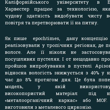
Каліфорнійського університету в Бе
Харвестер працює за технологією, як
чудову здатність видобувати чисту в
повітря та перетворювати її на питну.
Як пише
epochtimes,
дану концепцію 
реалізовували у тропічних регіонах, де п
вологе. Але її ніколи не застосовув
посушливих пустелях. І от нещодавно пр
пройшов випробування в пустелі Арізо
відносна вологість знижується з 40% у 
час до 8% протягом дня. Це була попе
модель, у якій використовув
високопористий матеріал під н
«металоорганічний каркас» або MOF.
виготовили з металевого цирконію.