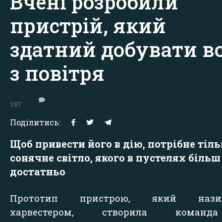
Вчені розробили
пристрій, який
здатний добувати в
з повітря
3:07
Поділитись:
Щоб привести його в дію, потрібне тіл
сонячне світло, якого в пустелях більш
достатньо
Прототип пристрою, який назив
харвестером, створила коман