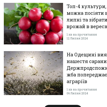
Топ-4 культури,
можна посіяти 
липні та зібрат
врожай в вересн
1 хв на прочитання
12 Липня 2024
На Одещині ви
нашестя сарани
Держпродспож
жба попереджа
аграріїв
1 хв на прочитання
06 Липня 2024