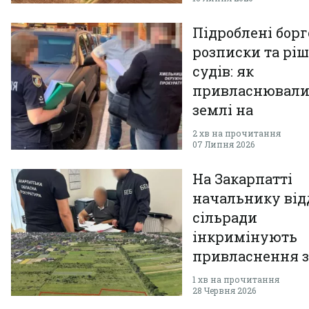
Підроблені борг
розписки та рі
судів: як
привласнювал
землі на
Хмельниччині
2 хв на прочитання
07 Липня 2026
На Закарпатті
начальнику від
сільради
інкримінують
привласнення 
на 9,1 млн грн
1 хв на прочитання
28 Червня 2026