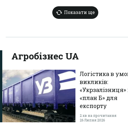
Показати ще
Агробізнес UA
Логістика в умо
викликів:
«Укрзалізниця» 
«план Б» для
експорту
українського з
2 хв на прочитання
26 Липня 2026