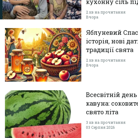
кухонну сіль пі
косовиці
2 хв на прочитання
Вчора
Яблуневий Спас
історія, нові дат
традиції свята
2 хв на прочитання
Вчора
Всесвітній день
кавуна: соковит
свято літа
3 хв на прочитання
03 Серпня 2026