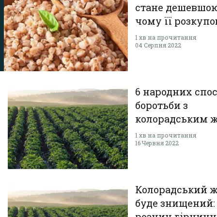
стане дешевшою
чому її розкуп
1 хв на прочитання
04 Серпня 2022
6 народних спос
боротьби з
колорадським 
1 хв на прочитання
16 Червня 2022
Колорадський 
буде знищений:
розчин гірчичн