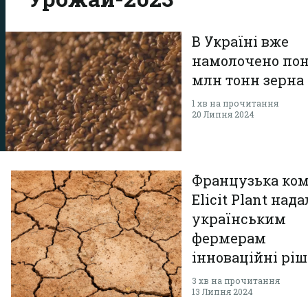
В Україні вже
намолочено пон
млн тонн зерна
1 хв на прочитання
20 Липня 2024
Французька ко
Elicit Plant нада
українським
фермерам
інноваційні рі
для боротьби з
3 хв на прочитання
13 Липня 2024
посухами