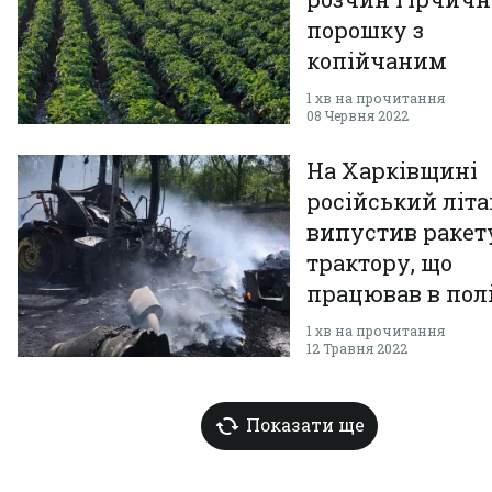
порошку з
копійчаним
компонентом
1 хв на прочитання
08 Червня 2022
На Харківщині
російський літа
випустив ракет
трактору, що
працював в пол
1 хв на прочитання
12 Травня 2022
Показати ще