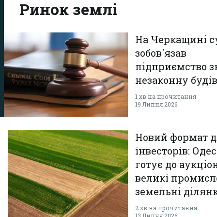
Ринок землі
На Черкащині с
зобов'язав
підприємство з
незаконну буді
1 хв на прочитання
19 Липня 2026
Новий формат 
інвесторів: Одес
готує до аукціо
великі промисл
земельні ділян
2 хв на прочитання
13 Липня 2026