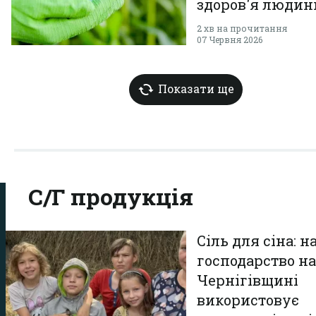
здоров'я людин
2 хв на прочитання
07 Червня 2026
Показати ще
С/Г продукція
Сіль для сіна: н
господарство н
Чернігівщині
використовує