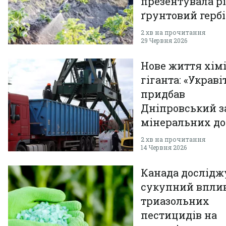
презентувала р
ґрунтовий герб
2 хв на прочитання
29 Червня 2026
Нове життя хім
гіганта: «Украві
придбав
Дніпровський з
мінеральних д
за 76,8 млн грн
2 хв на прочитання
14 Червня 2026
Канада дослідж
сукупний впли
триазольних
пестицидів на