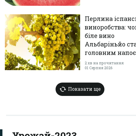
Перлина іспанс
виноробства: ч
біле вино
Альбаріньйо ст
головним напо
літа
2 хв на прочитання
01 Серпня 2026
Показати ще
Урожай-2023