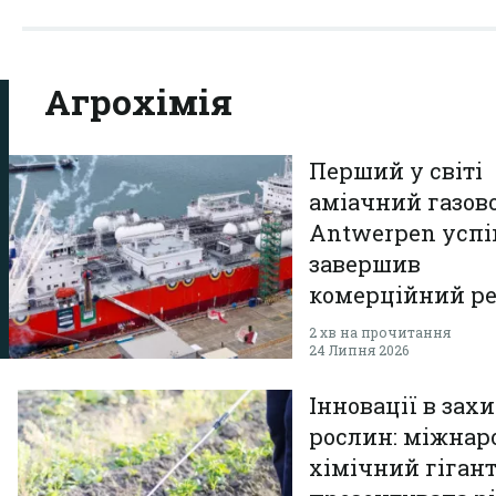
Aгрохімія
Перший у світі
аміачний газов
Antwerpen усп
завершив
комерційний р
2 хв на прочитання
24 Липня 2026
Інновації в захи
рослин: міжна
хімічний гіган