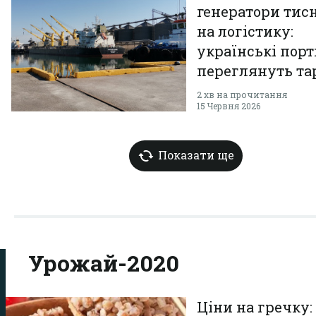
генератори тис
на логістику:
українські пор
переглянуть т
на перевалку з
2 хв на прочитання
15 Червня 2026
Показати ще
Урожай-2020
Ціни на гречку: