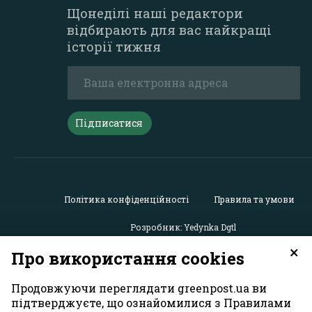
Щонеділі наші редактори
відбирають для вас найкращі
історії тижня
Підписатися
Політика конфіденційності
Правила та умови
Розробник: Yedynka Dgtl
×
Про використання cookies
Усі права захищені. Матеріали із сайту
«GreenPost»
можу
Продовжуючи переглядати greenpost.ua ви
використовуватися іншими користувачами безкоштовн
обов’язковим активним гіперпосиланням на
підтверджуєте, що ознайомилися з Правилами