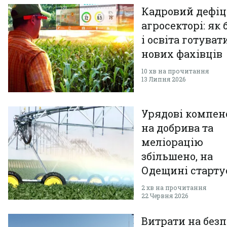
Кадровий дефіц
агросекторі: як 
і освіта готува
нових фахівців
10 хв на прочитання
13 Липня 2026
Урядові компен
на добрива та
меліорацію
збільшено, на
Одещині старту
модернізація
2 хв на прочитання
22 Червня 2026
зрошення
Витрати на безп