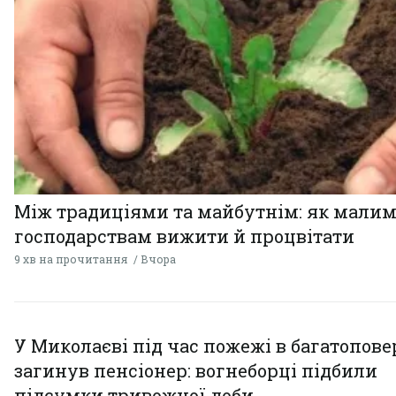
Між традиціями та майбутнім: як мали
господарствам вижити й процвітати
9 хв на прочитання
Вчора
У Миколаєві під час пожежі в багатопове
загинув пенсіонер: вогнеборці підбили
підсумки тривожної доби