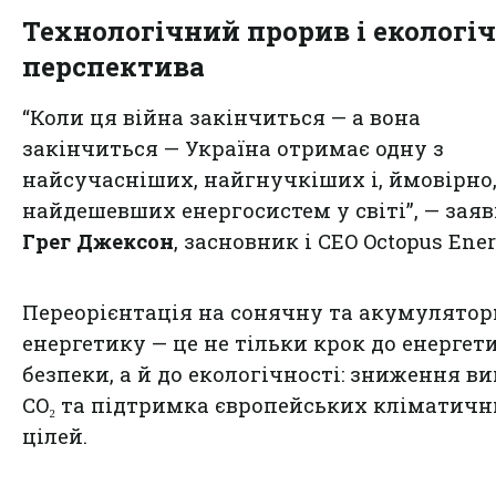
Технологічний прорив і екологі
перспектива
“Коли ця війна закінчиться — а вона
закінчиться — Україна отримає одну з
найсучасніших, найгнучкіших і, ймовірно
найдешевших енергосистем у світі”, — зая
Грег Джексон
, засновник і CEO Octopus Ener
Переорієнтація на сонячну та акумулято
енергетику — це не тільки крок до енергет
безпеки, а й до екологічності: зниження в
CO₂ та підтримка європейських кліматич
цілей.