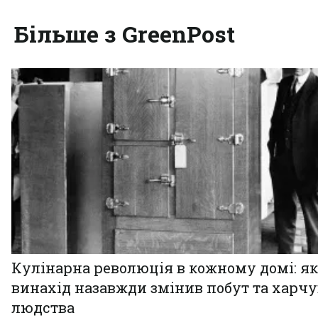
Більше з GreenPost
Кулінарна революція в кожному домі: як
винахід назавжди змінив побут та харч
людства