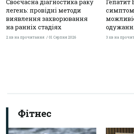
Своєчасна діагностика раку
Гепатит 
легень: провідні методи
симптоми
виявлення захворювання
можливі
на ранніх стадіях
одужанн
2 хв на прочитання
01 Серпня 2026
3 хв на прочи
Фітнес