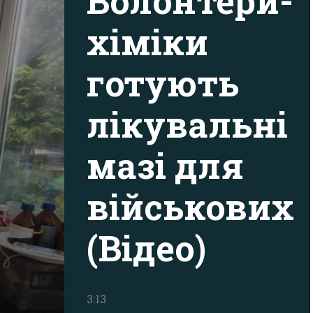
Волонтери-
хіміки
готують
лікувальні
мазі для
військових
(Відео)
3:13