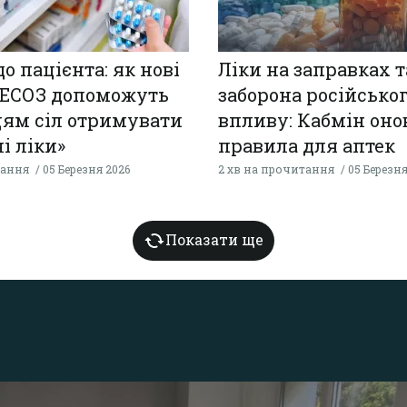
о пацієнта: як нові
Ліки на заправках т
 ЕСОЗ допоможуть
заборона російсько
ям сіл отримувати
впливу: Кабмін оно
і ліки»
правила для аптек
тання
05 Березня 2026
2 хв на прочитання
05 Березня
Показати ще