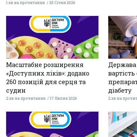
1 хв на прочитання
25 Січня 2026
Масштабне розширення
Держава
«Доступних ліків»: додано
вартість
260 позицій для серця та
препарат
судин
діабету
2 хв на прочитання
17 Липня 2026
2 хв на прочи