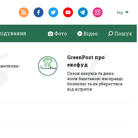
Укр
лідування
Фото
Відео
Пошук
GreenPost про
екофуд
метелик-
Сезон кавунів та динь:
коли баштанові насправді
безпечні та як уберегтися
від нітратів