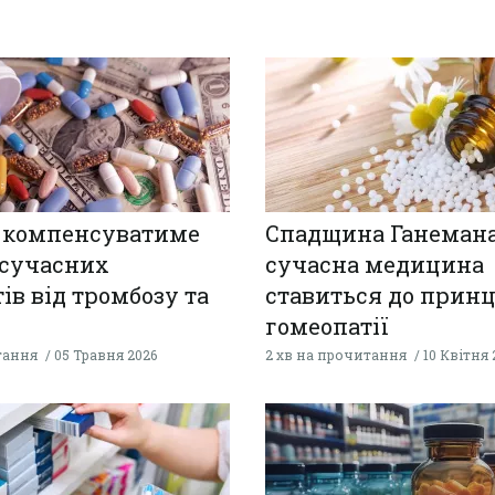
 компенсуватиме
Спадщина Ганемана
 сучасних
сучасна медицина
ів від тромбозу та
ставиться до прин
гомеопатії
тання
05 Травня 2026
2 хв на прочитання
10 Квітня 