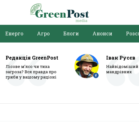
Енерго
Агро
Блоги
Анонси
Розс
Редакція GreenPost
Іван Русєв
Лісове м’ясо чи тиха
Найвідоміший 
загроза? Вся правда про
мандрівник
гриби у вашому раціоні