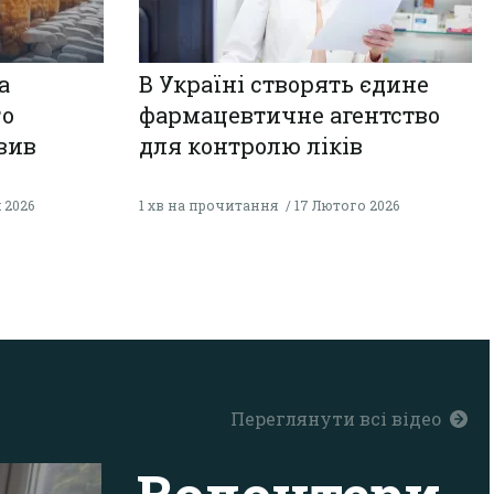
а
В Україні створять єдине
го
фармацевтичне агентство
вив
для контролю ліків
 2026
1 хв на прочитання
17 Лютого 2026
Переглянути всі відео