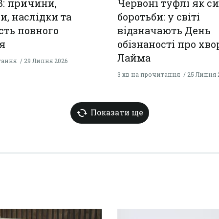
B: причини,
Червоні туфлі як с
, наслідки та
боротьби: у світі
сть повного
відзначають День
я
обізнаності про хво
Лайма
тання
29 Липня 2026
3 хв на прочитання
25 Липня 
Показати ще