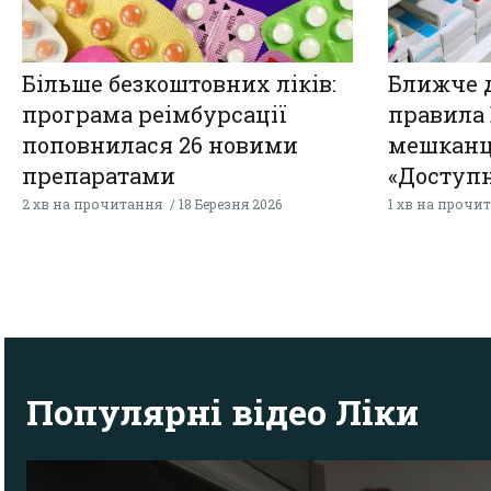
Більше безкоштовних ліків:
Ближче д
програма реімбурсації
правила
поповнилася 26 новими
мешканц
препаратами
«Доступн
2 хв на прочитання
18 Березня 2026
1 хв на прочи
Популярні відео Ліки