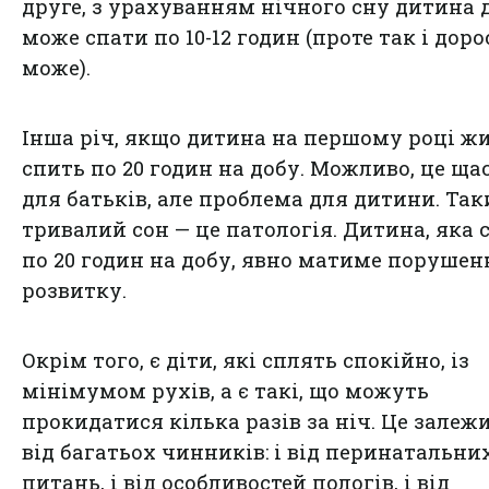
друге, з урахуванням нічного сну дитина 
може спати по 10-12 годин (проте так і дор
може).
Інша річ, якщо дитина на першому році ж
спить по 20 годин на добу. Можливо, це ща
для батьків, але проблема для дитини. Та
тривалий сон — це патологія. Дитина, яка 
по 20 годин на добу, явно матиме порушен
розвитку.
Окрім того, є діти, які сплять спокійно, із
мінімумом рухів, а є такі, що можуть
прокидатися кілька разів за ніч. Це залеж
від багатьох чинників: і від перинатальни
питань, і від особливостей пологів, і від