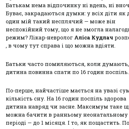
Батькам нема відпочинку ні вдень, ні вноч
Буває, закрадаються думки: у всіх діти як 
один мій такий несплячий — може він
неспокійний тому, що я не змогла налаго
режим? Лікар-невролог
Аліса Кудлач
розп
, в чому тут справа і що можна вдіяти.
Батьки часто помиляються, коли думають
дитина повинна спати по 16 годин поспіль.
По-перше, найчастіше мається на увазі су
кількість сну. На 16 годин поспіль здорова
дитина навряд чи засне. Максимум таке щ
можна бачити в ранньому неонатальному
періоді — до 1 місяця. І то, як пощастить. По