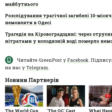
майбутнього
Розслідування трагічної загибелі 10-міся
немовляти в Одесі
Трагедія на Кіровоградщині: через отруєн
нітратами у колодязній воді померло нем
Читайте GreenPost у
Facebook
. Підпису
на нас у
Telegram
.