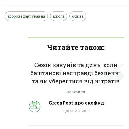
здорове харчування
школа
освіта
Читайте також:
Сезон кавунів та динь: коли
баштанові насправді безпечні
та як уберегтися від нітратів
02 Серпня
GreenPost про екофуд
ЦІКАВИЙ БЛОГ