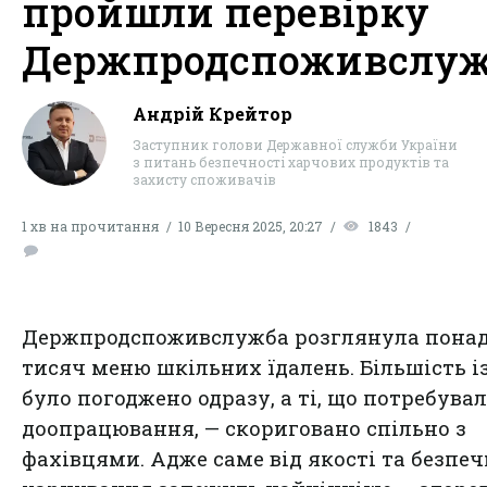
пройшли перевірку
Держпродспоживслу
Андрій Крейтор
Заступник голови Державної служби України
з питань безпечності харчових продуктів та
захисту споживачів
1 хв на прочитання
10 Вересня 2025, 20:27
1843
Держпродспоживслужба розглянула понад
тисяч меню шкільних їдалень. Більшість і
було погоджено одразу, а ті, що потребува
доопрацювання, — скориговано спільно з
фахівцями. Адже саме від якості та безпеч