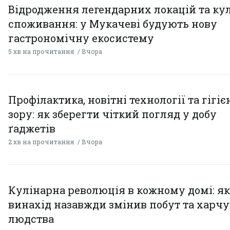
Відродження легендарних локацій та ку
споживання: у Мукачеві будують нову
гастрономічну екосистему
5 хв на прочитання
Вчора
Профілактика, новітні технології та гігіє
зору: як зберегти чіткий погляд у добу
ґаджетів
2 хв на прочитання
Вчора
Кулінарна революція в кожному домі: як
винахід назавжди змінив побут та харч
людства