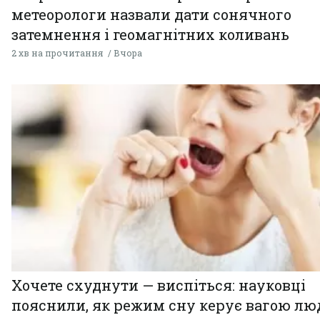
метеорологи назвали дати сонячного
затемнення і геомагнітних коливань
2 хв на прочитання
Вчора
Хочете схуднути — виспіться: науковці
пояснили, як режим сну керує вагою л