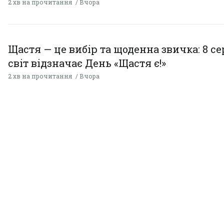
2 хв на прочитання
Вчора
Щастя — це вибір та щоденна звичка: 8 с
світ відзначає День «Щастя є!»
2 хв на прочитання
Вчора