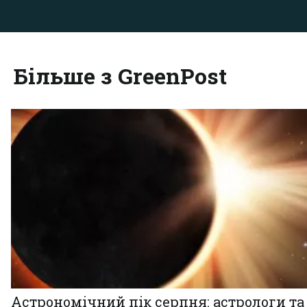
Більше з GreenPost
Астрономічний пік серпня: астрологи та