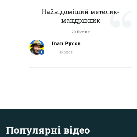
Найвідоміший метелик-
мандрівник
29 Липня
Іван Русєв
еколог
Популярні відео