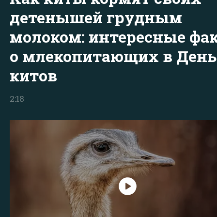
детенышей грудным
молоком: интересные фа
о млекопитающих в День
китов
2:18