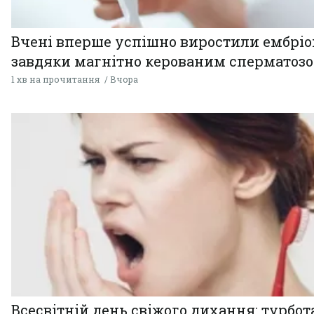
Вчені вперше успішно виростили ембрі
завдяки магнітно керованим сперматоз
1 хв на прочитання
Вчора
Всесвітній день свіжого дихання: турбот