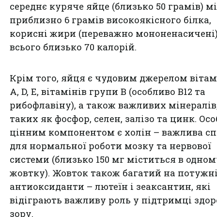
середнє куряче яйце (близько 50 грамів) м
приблизно 6 грамів високоякісного білка,
корисні жири (переважно мононенасичені)
всього близько 70 калорій.
Крім того, яйця є чудовим джерелом вітам
A, D, E, вітамінів групи B (особливо B12 та
рибофлавіну), а також важливих мінералів
таких як фосфор, селен, залізо та цинк. Ос
цінним компонентом є холін – важлива с
для нормальної роботи мозку та нервової
системи (близько 150 мг міститься в одном
жовтку). Жовток також багатий на потужн
антиоксиданти – лютеїн і зеаксантин, які
відіграють важливу роль у підтримці здор
зору.