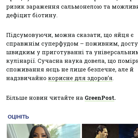
ризик зараження сальмонелою та можлив
дефіцит біотину.
Підсумовуючи, можна сказати, що яйця є
справжнім суперфудом – поживним, дост
швидким у приготуванні та універсальни
кулінарії. Сучасна наука довела, що помір
споживання яєць не лише безпечне, але й
надзвичайно
корисне для здоров’я
.
Більше новин читайте на
GreenPost
.