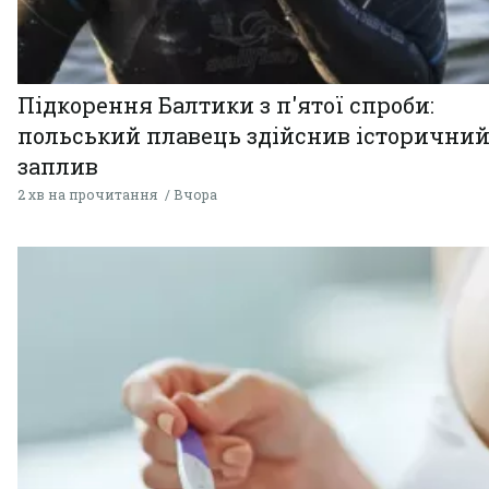
Підкорення Балтики з п'ятої спроби:
польський плавець здійснив історични
заплив
2 хв на прочитання
Вчора