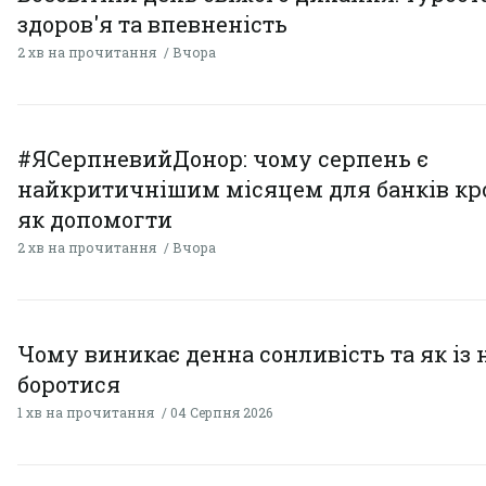
здоров'я та впевненість
2 хв на прочитання
Вчора
#ЯСерпневийДонор: чому серпень є
найкритичнішим місяцем для банків кро
як допомогти
2 хв на прочитання
Вчора
Чому виникає денна сонливість та як із
боротися
1 хв на прочитання
04 Серпня 2026