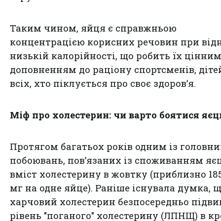
Таким чином, яйця є справжньою
концентрацією корисних речовин при від
низькій калорійності, що робить їх цінни
доповненням до раціону спортсменів, діте
всіх, хто піклується про своє здоров’я.
Міф про холестерин: чи варто боятися яєц
Протягом багатьох років одним із головни
побоювань, пов’язаних із споживанням яєц
вміст холестерину в жовтку (приблизно 185
мг на одне яйце). Раніше існувала думка, 
харчовий холестерин безпосередньо підв
рівень "поганого" холестерину (ЛПНЩ) в кр