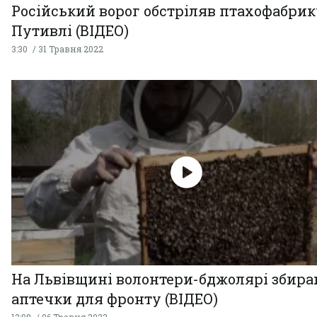
Російський ворог обстріляв птахофабрик
Путивлі (ВІДЕО)
3:30
31 Травня 2022
На Львівщині волонтери-бджолярі збир
аптечки для фронту (ВІДЕО)
12:09
06 Травня 2022