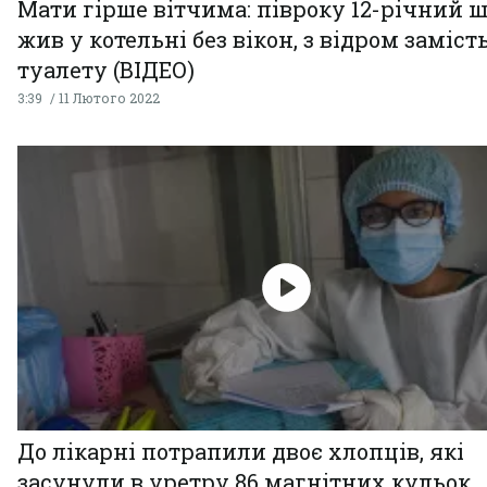
Мати гірше вітчима: півроку 12-річний 
жив у котельні без вікон, з відром заміст
туалету (ВІДЕО)
3:39
11 Лютого 2022
До лікарні потрапили двоє хлопців, які
засунули в уретру 86 магнітних кульок