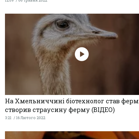
На Хмельниччині біотехнолог став ферм
створив страусину ферму (ВІДЕО)
3:21
16 Лютого 2022