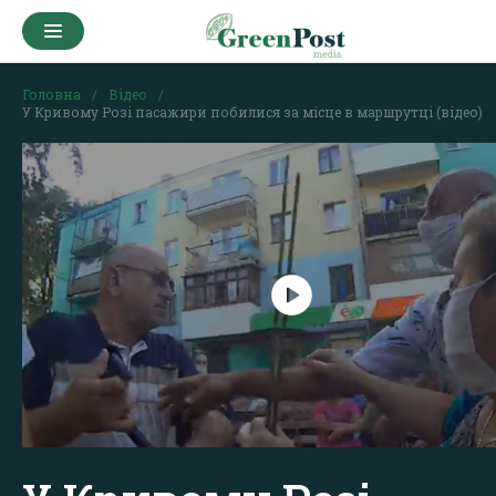
Головна
Відео
У Кривому Розі пасажири побилися за місце в маршрутці (відео)