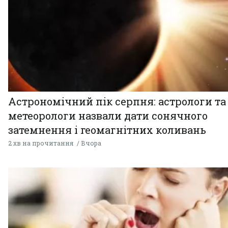
Астрономічний пік серпня: астрологи та
метеорологи назвали дати сонячного
затемнення і геомагнітних коливань
2 хв на прочитання
Вчора