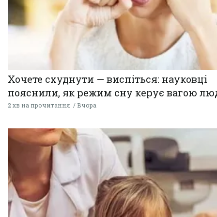
Хочете схуднути — виспіться: науковці
пояснили, як режим сну керує вагою л
2 хв на прочитання
Вчора