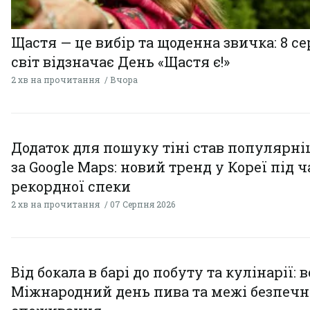
Щастя — це вибір та щоденна звичка: 8 с
світ відзначає День «Щастя є!»
2 хв на прочитання
Вчора
Додаток для пошуку тіні став популярн
за Google Maps: новий тренд у Кореї під ч
рекордної спеки
2 хв на прочитання
07 Серпня 2026
Від бокала в барі до побуту та кулінарії: 
Міжнародний день пива та межі безпечн