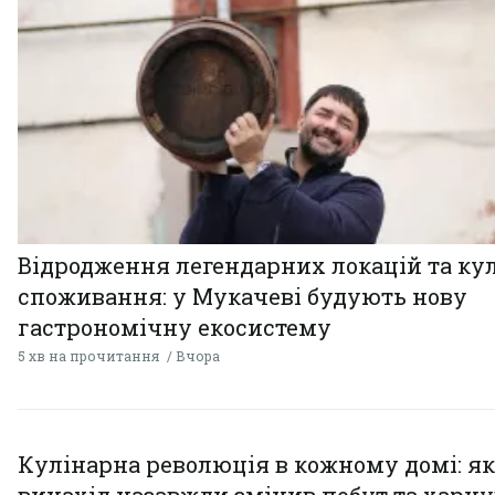
Відродження легендарних локацій та ку
споживання: у Мукачеві будують нову
гастрономічну екосистему
5 хв на прочитання
Вчора
Кулінарна революція в кожному домі: як
винахід назавжди змінив побут та харч