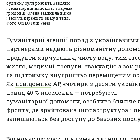
будинку були розбиті. Завдяки
гуманітарній допомозі, зокрема
грошовій, Олена замінила вікна
і змогла пережити зиму в теплі.
Фото: OCHA/Yurii Veres
Гуманітарні агенції поряд з українськими
партнерами надають різноманітну допомо
продукти харчування, чисту воду, тимчас
житло, медичні послуги, евакуацію з зон 
та підтримку внутрішньо переміщеним ос
Як
повідомляє
AP, «чотири з десяти україн
понад 40 % населення — потребують
гуманітарної допомоги, особливо ближче 
фронту, де зруйнована інфраструктура і 
залишаються без доступу до базових послу
Водночас ресурси для гуманітарної допом