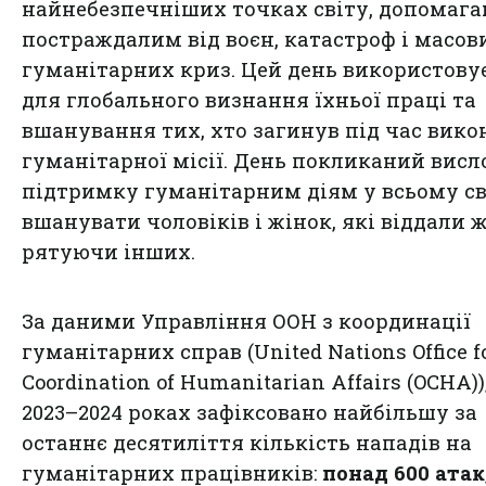
найнебезпечніших точках світу, допомаг
постраждалим від воєн, катастроф і масов
гуманітарних криз. Цей день використову
для глобального визнання їхньої праці та
вшанування тих, хто загинув під час вик
гуманітарної місії. День покликаний вис
підтримку гуманітарним діям у всьому сві
вшанувати чоловіків і жінок, які віддали 
рятуючи інших.
За даними Управління ООН з координації
гуманітарних справ (United Nations Office fo
Coordination of Humanitarian Affairs (OCHA))
2023–2024 роках зафіксовано найбільшу за
останнє десятиліття кількість нападів на
гуманітарних працівників:
понад 600 атак