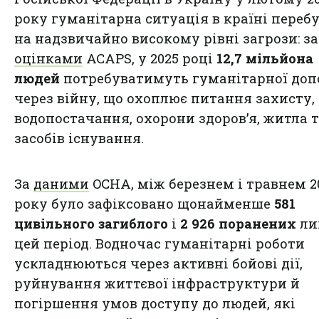
року гуманітарна ситуація в країні переб
на надзвичайно високому рівні загрози: за
оцінками
ACAPS, у 2025 році
12,7 мільйона
людей
потребуватимуть гуманітарної до
через війну, що охоплює питання захисту,
водопостачання, охорони здоров’я, житла 
засобів існування.
За
даними
OCHA, між березнем і травнем 2
року було зафіксовано щонайменше
581
цивільного загиблого
і
2 926 поранених
ли
цей період. Водночас гуманітарні роботи
ускладнюються через активні бойові дії,
руйнування життєвої інфраструктури й
погіршення умов доступу до людей, які