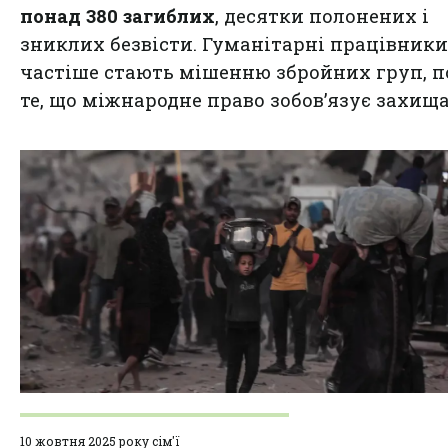
понад 380 загиблих
, десятки полонених і
зниклих безвісти. Гуманітарні працівники
частіше стають мішенню збройних груп, 
те, що міжнародне право зобов’язує захища
10 жовтня 2025 року сім'ї