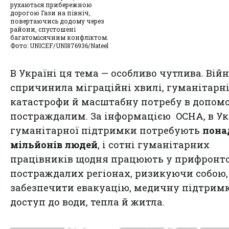
рухаються прибережною
дорогою Гази на північ,
повертаючись додому через
райони, спустошені
багатомісячним конфліктом.
Фото: UNICEF/UNI876936/Nateel
В Україні ця тема — особливо чутлива. Вій
спричинила міграційні хвилі, гуманітарн
катастрофи й масштабну потребу в допомо
постраждалим. За інформацією OCHA, в Ук
гуманітарної підтримки потребують
пона
мільйонів людей
, і сотні гуманітарних
працівників щодня працюють у прифронто
постраждалих регіонах, ризикуючи собою,
забезпечити евакуацію, медичну підтримк
доступ до води, тепла й житла.