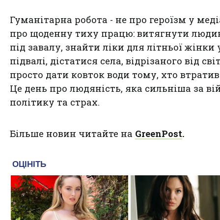
Гуманітарна робота - не про героїзм у медіа
про щоденну тиху працю: витягнути людин
під завалу, знайти ліки для літньої жінки 
підвалі, дістатися села, відрізаного від світ
просто дати ковток води тому, хто втратив 
Це день про людяність, яка сильніша за ві
політику та страх.
Більше новин читайте на
GreenPost
.