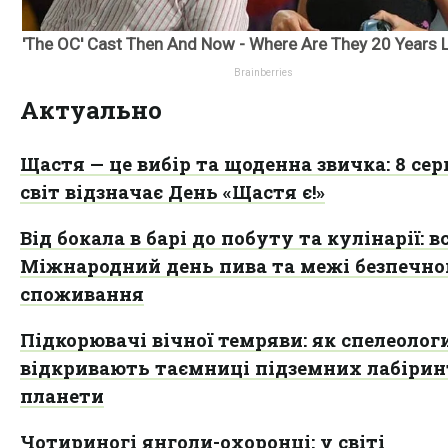
Актуально
Щастя — це вибір та щоденна звичка: 8 се
світ відзначає День «Щастя є!»
Від бокала в барі до побуту та кулінарії: в
Міжнародний день пива та межі безпечно
споживання
Підкорювачі вічної темряви: як спелеолог
відкривають таємниці підземних лабірин
планети
Чотириногі янголи-охоронці: у світі