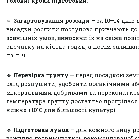
Головні кроки підготовки:
🔹
Загартовування розсади
– за 10–14 днів 
висадки рослини поступово привчають до
зовнішніх умов, виносячи їх на свіже пові
спочатку на кілька годин, а потім залиша
на ніч.
🔹
Перевірка ґрунту
– перед посадкою зем
слід розпушити, удобрити органічними аб
мінеральними добривами та переконатися
температура ґрунту достатньо прогрілася 
нижче +10°C для більшості культур).
🔹
Підготовка лунок
– для кожного виду р
важливо дотримуватись рекомендованої 