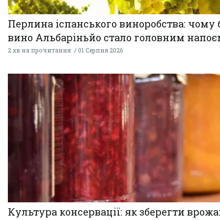
Перлина іспанського виноробства: чому 
вино Альбаріньйо стало головним напоє
2 хв на прочитання
01 Серпня 2026
Культура консервації: як зберегти врожай