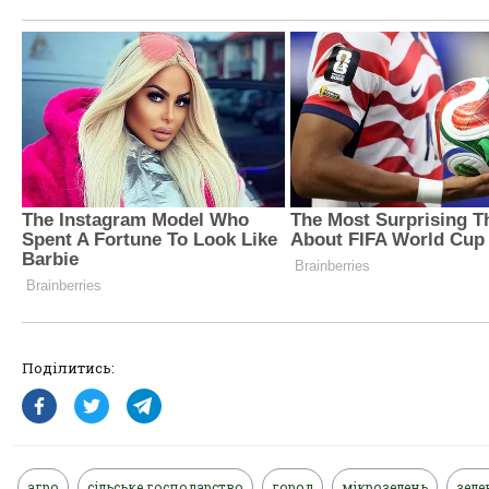
Поділитись:
агро
сільське господарство
город
мікрозелень
зеле