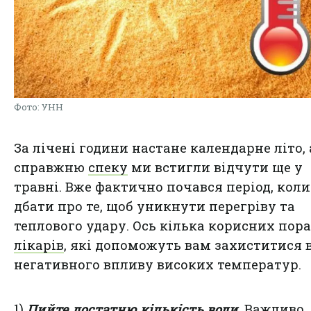
Фото: УНН
За лічені години настане календарне літо, 
справжню
спеку
ми встигли відчути ще у
травні. Вже фактично почався період, коли
дбати про те, щоб уникнути перегріву та
теплового удару. Ось кілька корисних пора
лікарів
, які допоможуть вам захиститися 
негативного впливу високих температур.
1)
Пийте достатню кількість води
. Важливо