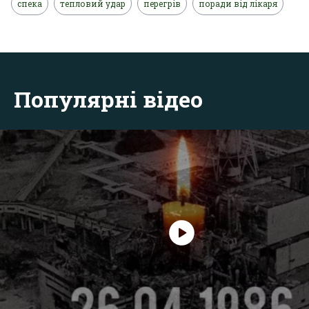
спека
тепловий удар
перегрів
поради від лікаря
Популярні відео