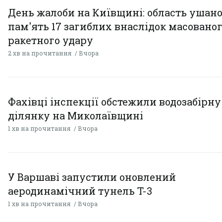
День жалоби на Київщині: область ушан
пам'ять 17 загиблих внаслідок масовано
ракетного удару
2 хв на прочитання
Вчора
Фахівці інспекції обстежили водозабірну
ділянку на Миколаївщині
1 хв на прочитання
Вчора
У Варшаві запустили оновлений
аеродинамічний тунель T-3
1 хв на прочитання
Вчора