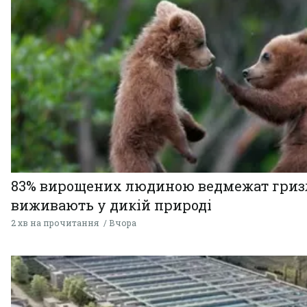
83% вирощених людиною ведмежат гризл
виживають у дикій природі
2 хв на прочитання
Вчора