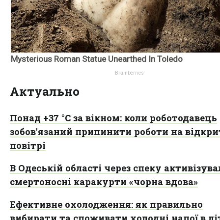
Актуально
Понад +37 °C за вікном: коли роботодавець
зобов'язаний припинити роботи на відкр
повітрі
В Одеській області через спеку активізув
смертоносні каракурти «чорна вдова»
Ефективне охолодження: як правильно
вибирати та споживати холодні напої в л