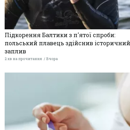
Підкорення Балтики з п'ятої спроби:
польський плавець здійснив історични
заплив
2 хв на прочитання
Вчора