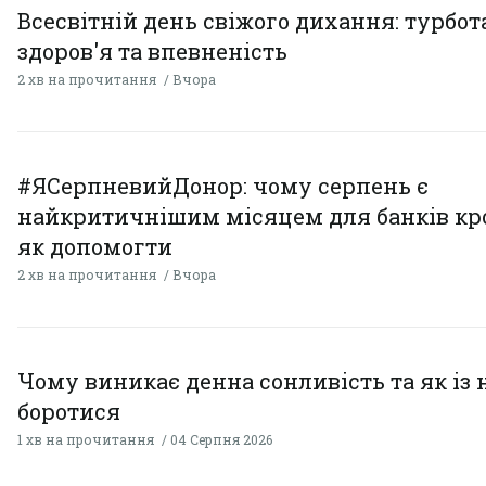
Всесвітній день свіжого дихання: турбот
здоров'я та впевненість
2 хв на прочитання
Вчора
#ЯСерпневийДонор: чому серпень є
найкритичнішим місяцем для банків кро
як допомогти
2 хв на прочитання
Вчора
Чому виникає денна сонливість та як із
боротися
1 хв на прочитання
04 Серпня 2026