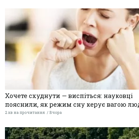
Хочете схуднути — виспіться: науковці
пояснили, як режим сну керує вагою л
2 хв на прочитання
Вчора