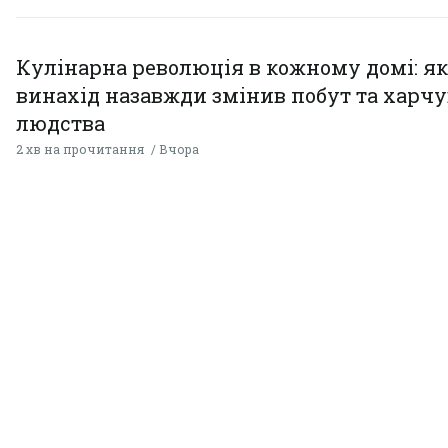
Кулінарна революція в кожному домі: як
винахід назавжди змінив побут та харч
людства
2 хв на прочитання
Вчора