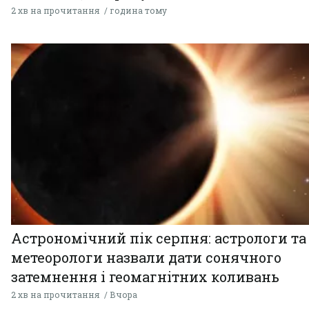
2 хв на прочитання
година тому
Астрономічний пік серпня: астрологи та
метеорологи назвали дати сонячного
затемнення і геомагнітних коливань
2 хв на прочитання
Вчора