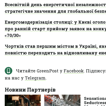
Всесвітній день енергетичної незалежност
стратегічне значення для глобальної безп
Енергомодернізація столиці: у Києві огол
про ранній старт прийому заявок на конк
«70/30»
Чортків став першим містом в Україні, як
повністю переходить на відновлювану ен
Читайте GreenPost у
Facebook
. Підпису
на нас у
Telegram
.