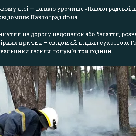
кому лісі — палало урочище «Павлоградські пі
 повідомляє
Павлоград.dp.ua
.
утий на дорогу недопалок або багаття, роз
вірних причин — свідомий підпал сухостою. Го
тувальники гасили полум'я три години.