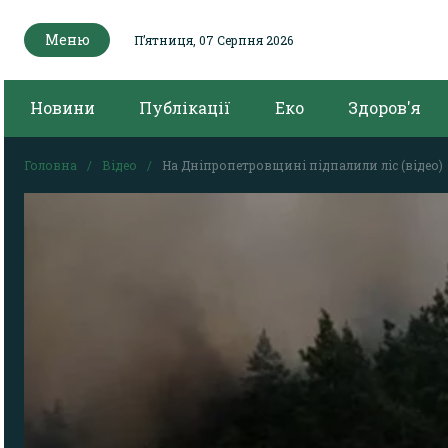
Меню
Пʼятниця, 07 Серпня 2026
Новини
Публікації
Еко
Здоров'я
Головна
Відео
На Дніпропетровщині підпалили ліс (відео)