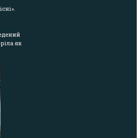
сні».
ведений
ріла як