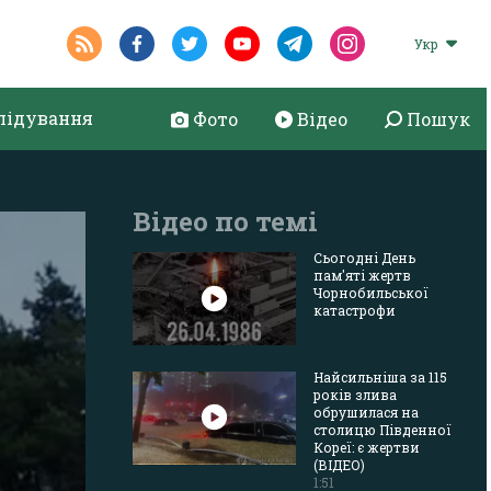
Укр
лідування
Фото
Відео
Пошук
Відео по темі
Сьогодні День
пам'яті жертв
Чорнобильської
катастрофи
Найсильніша за 115
років злива
обрушилася на
столицю Південної
Кореї: є жертви
(ВІДЕО)
1:51