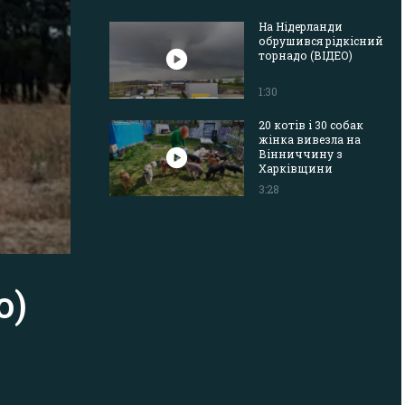
На Нідерланди
обрушився рідкісний
торнадо (ВІДЕО)
1:30
20 котів і 30 собак
жінка вивезла на
Вінниччину з
Харківщини
3:28
о)