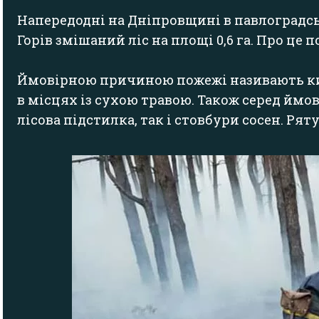
Напередодні на Дніпровщині в павлоградсь
Горів змішаний ліс на площі 0,6 га. Про це
Ймовірною причиною пожежі називають кин
в місцях із сухою травою. Також серед ймо
лісова підстилка, так і стовбури сосен. Ря