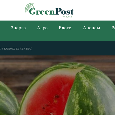
Энерго
Агро
Блоги
Анонсы
Р
ла клиентку (видео)