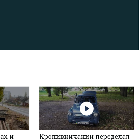
ках и
Кропивничанин переделал