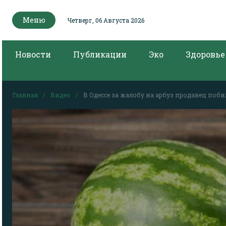
Меню
Четверг, 06 Августа 2026
Новости
Публикации
Эко
Здоровье
Главная
Видео
В Одессе за жалобу на арбуз продавец поби