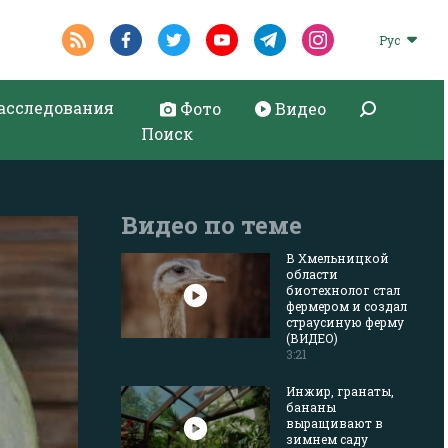
Рус
асследования
Фото
Видео
Поиск
Видео по теме
В Хмельницкой
области
биотехнолог стал
фермером и создал
страусиную ферму
(ВИДЕО)
3:21
Инжир, гранаты,
бананы
выращивают в
зимнем саду