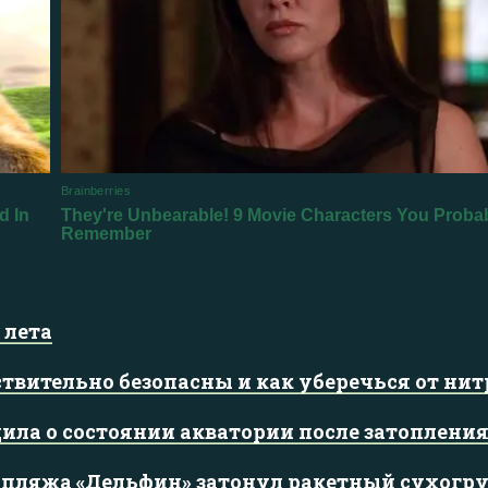
 лета
ствительно безопасны и как уберечься от нит
ила о состоянии акватории после затопления
 у пляжа «Дельфин» затонул ракетный сухогру