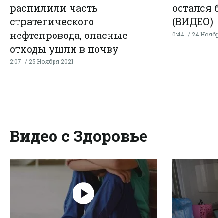
распилили часть
остался 
стратегического
(ВИДЕО)
нефтепровода, опасные
0:44
24 Ноябр
отходы ушли в почву
(ВИДЕО)
2:07
25 Ноября 2021
Видео с Здоровье