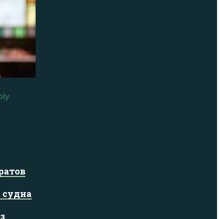
ратов
 судна
з