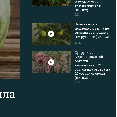
житомирских
трамвайщиков
(ВИДЕО)
2:11
Волынянин в
подземной теплице
выращивает редкие
цитрусовые (ВИДЕО)
4:06
Супруги из
Кировоградской
области
выращивают 200
сортов винограда на
20 сотках огорода
(ВИДЕО)
2:18
ила