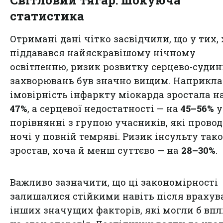
Світловий тягар: шокуюча
статистика
Отримані дані чітко засвідчили, що у тих, 
піддавався найяскравішому нічному
освітленню, ризик розвитку серцево-суди
захворювань був значно вищим. Наприкла
імовірність інфаркту міокарда зростала н
47%
, а серцевої недостатності — на
45–56%
у
порівнянні з групою учасників, які прово
ночі у повній темряві. Ризик інсульту так
зростав, хоча й менш суттєво — на
28–30%
.
Важливо зазначити, що ці закономірності
залишалися стійкими навіть після враху
інших значущих факторів, які могли б вп