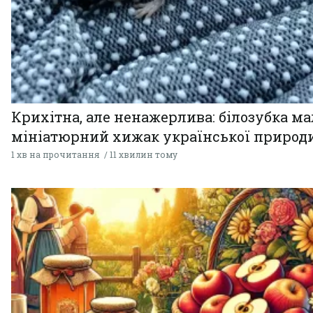
Крихітна, але ненажерлива: білозубка ма
мініатюрний хижак української природ
1 хв на прочитання
11 хвилин тому