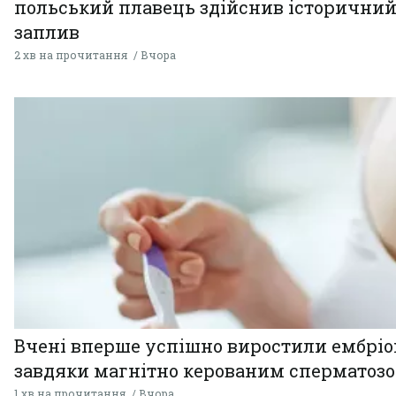
польський плавець здійснив історични
заплив
2 хв на прочитання
Вчора
Вчені вперше успішно виростили ембрі
завдяки магнітно керованим сперматоз
1 хв на прочитання
Вчора