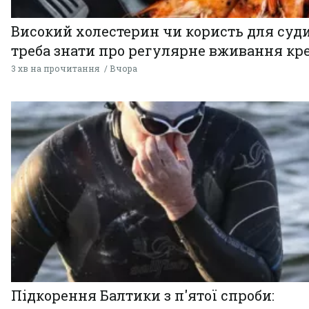
Високий холестерин чи користь для суди
треба знати про регулярне вживання кр
3 хв на прочитання
Вчора
Підкорення Балтики з п'ятої спроби: