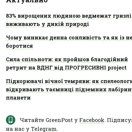
83% вирощених людиною ведмежат гризлі
виживають у дикій природі
Чому виникає денна сонливість та як із н
боротися
Сила спільноти: як пройшов благодійний
ретрит на ВДНГ від ПРОГРЕСИВНІ project
Підкорювачі вічної темряви: як спелеолог
відкривають таємниці підземних лабірин
планети
Читайте GreenPost у
Facebook
. Підпису
на нас у
Telegram
.