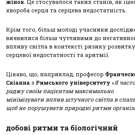
жінок
. Це стосувалося таких станів, як іш
хвороба серця та серцева недостатність.
Крім того, більш молоді учасники дослід
виявилися більш чутливими до негативно
впливу світла в контексті ризику розвитк
серцевої недостатності та аритмії.
Цікаво, що, наприклад, професор
Франческ
Скіанна
з
Римського університету
«
Я част
раджу своїм пацієнтам максимально
мінімізувати вплив штучного світла в спаль
щоб не порушувати природні ритми організ
добові ритми та біологічний