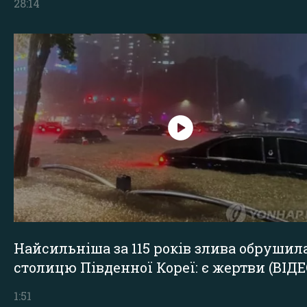
28:14
Найсильніша за 115 років злива обрушил
столицю Південної Кореї: є жертви (ВІДЕ
1:51