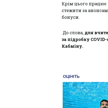
Крім цього працю
стежити за анонсам
бонуси.
До слова,
для вчите
за підробку COVІD-
Кабміну.