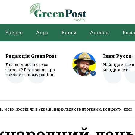
Енерго
Агро
Блоги
Анонси
Розс
Редакція GreenPost
Іван Русєв
Лісове м’ясо чи тиха
Найвідоміший 
загроза? Вся правда про
мандрівник
гриби у вашому раціоні
 мови жестів: як в Україні перекладають програми, концерти, кіно
жнародний ден