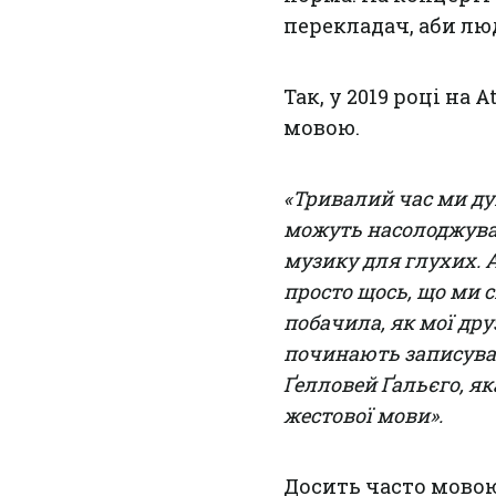
перекладач, аби лю
Так, у 2019 році на
мовою.
«Тривалий час ми ду
можуть насолоджуват
музику для глухих. 
просто щось, що ми
побачила, як мої др
починають записуват
Ґелловей Ґальєго, як
жестової мови».
Досить часто мовою