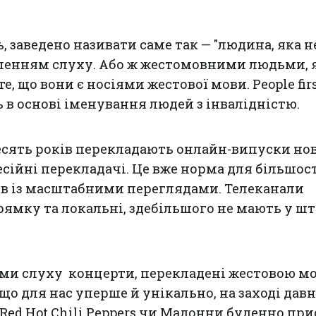
, заведено називати саме так — "людина, яка не
шенням слуху. Або ж жестомовними людьми,
е, що вони є носіями жестової мови. People fir
ь в основі іменування людей з інвалідністю.
десять років перекладають онлайн-випуски но
сійні перекладачі. Це вже норма для більшос
ів із масштабними переглядами. Телеканали
ямку та локальні, здебільшого не мають у шт
дами слуху концерти, перекладені жестовою мо
 що для нас уперше й унікально, на заході дав
 Red Hot Chili Peppers чи Мадонни буденно пр