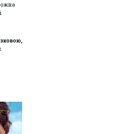
можна
і
язковою,
я