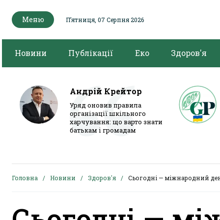
Меню
Пʼятниця, 07 Серпня 2026
Новини
Публікації
Еко
Здоров'я
Андрій Крейтор
Уряд оновив правила
організації шкільного
харчування: що варто знати
батькам і громадам
Головна
Новини
Здоров'я
Сьогодні — міжнародний день
Сьогодні — мі