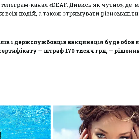
є
телеграм-канал «DEAF: Дивись як чутно»,
де 
и всіх подій, а також отримувати різноманітн
лів і держслужбовців вакцинація буде обов'
сертифікату — штраф 170 тисяч грн, — рішенн