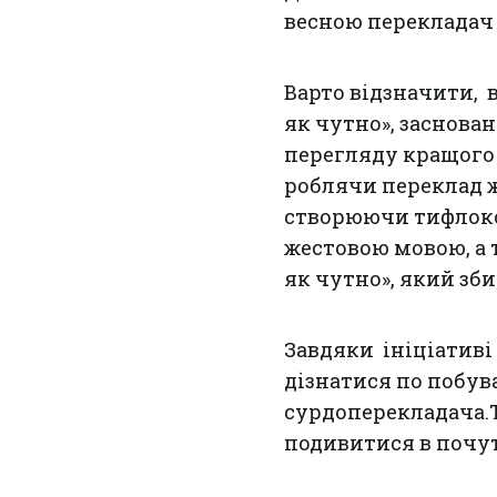
весною перекладач 
Варто відзначити, 
як чутно», заснова
перегляду кращого 
роблячи переклад ж
створюючи тифлоко
жестовою мовою, а
як чутно», який зби
Завдяки ініціативі
дізнатися по побува
сурдоперекладача.
подивитися в почу