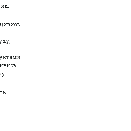
хи.
«Дивись
уху,
,
дуктами
Дивись
ку.
ть