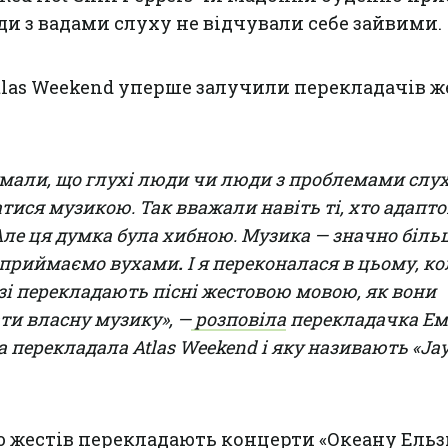
ди з вадами слуху не відчували себе зайвими.
 Atlas Weekend уперше залучили перекладачів 
мали, що глухі люди чи люди з проблемами слух
ися музикою. Так вважали навіть ті, хто адапт
Але ця думка була хибною. Музика — значно більш
 сприймаємо вухами
.
І я переконалася в цьому, к
узі перекладають пісні жестовою мовою, як вони
и власну музику», —
розповіла
перекладачка Ем
а перекладала Atlas Weekend і яку називають «Ja
 жестів перекладають концерти «Океану Ельз