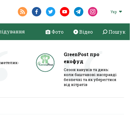
Укр
лідування
Фото
Відео
Пошук
GreenPost про
екофуд
метелик-
Сезон кавунів та динь:
коли баштанові насправді
безпечні та як уберегтися
від нітратів
ь