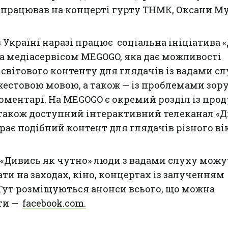
працював на концерті гурту ТНМК, Оксани Му
в Україні наразі працює соціальна ініціатива 
на медіасервісом MEGOGO, яка дає можливості
світового контенту для глядачів із вадами сл
естовою мовою, а також — із проблемами зору
ментарі. На MEGOGO є окремий розділ із про
 також доступний інтерактивний телеканал «
рає подібний контент для глядачів різного ві
 «Дивись як чутно» люди з вадами слуху можу
ти на заходах, кіно, концертах із залученням
Тут розміщуються анонси всього, що можна
ти —
facebook.com.