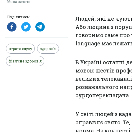
Мова жестів
Поділитись:
Людей, які не чують
Або людина з пору
говоримо саме про т
language має лежат
втрата слуху
здоров'я
фізичне здоров'я
В Україні останні 
мовою жестів профе
великих телеканал
розважального напр
сурдоперекладача.
У світі людей з ва
справжнє свято. Те,
норма. На концерті