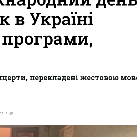
к в Україні
 програми,
о
онцерти, перекладені жестовою мов
06