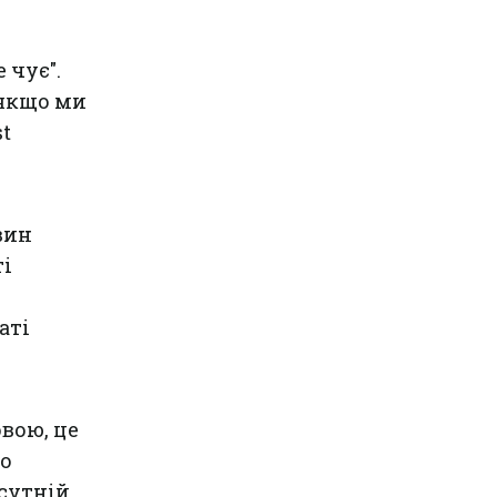
 чує".
 якщо ми
st
вин
ті
аті
вою, це
но
исутній