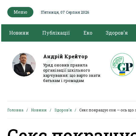
Меню
Пʼятниця, 07 Серпня 2026
Новини
Публікації
Еко
Здоров'я
Андрій Крейтор
Уряд оновив правила
організації шкільного
харчування: що варто знати
батькам і громадам
Головна
Новини
Здоров'я
Секс покращує сон — ось що 
Секс покращує