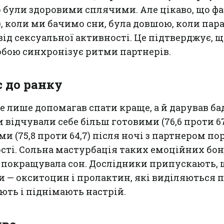
о були здоровими сплячими. Але цікаво, що фа
, коли ми бачимо сни, була довшою, коли пара
від сексуальної активності. Це підтверджує, щ
обою синхронізує ритми партнерів.
с до ранку
не лише допомагав спати краще, а й дарував б
 відчували себе більш готовими (76,6 проти 67
ими (75,8 проти 64,7) після ночі з партнером п
ості. Сольна мастурбація таких емоційних бон
но покращувала сон. Дослідники припускають, 
 — окситоцин і пролактин, які виділяються п
ють і піднімають настрій.