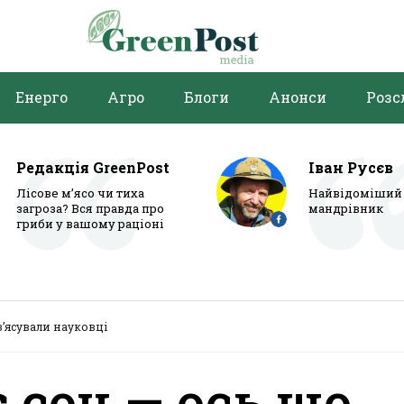
Енерго
Агро
Блоги
Анонси
Розс
Редакція GreenPost
Іван Русєв
Лісове м’ясо чи тиха
Найвідоміший 
загроза? Вся правда про
мандрівник
гриби у вашому раціоні
з’ясували науковці
 сон — ось що