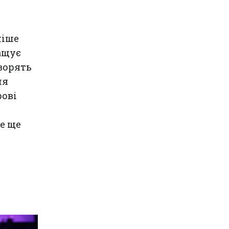
ніше
ащує
оворять
ля
рові
е ще