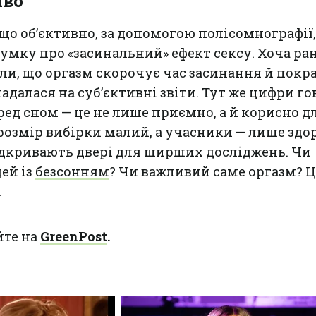
иво
 що об’єктивно, за допомогою полісомнографії,
умку про «засинальний» ефект сексу. Хоча ра
и, що оргазм скорочує час засинання й покр
ладалася на суб’єктивні звіти. Тут же цифри г
перед сном — це не лише приємно, а й корисно д
 розмір вибірки малий, а учасники — лише здо
ідкривають двері для ширших досліджень. Чи
ей із
безсонням
? Чи важливий саме оргазм? Ц
.
йте на
GreenPost
.