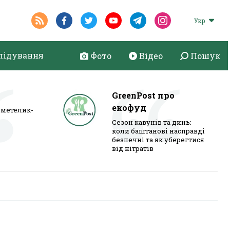
Укр
лідування
Фото
Відео
Пошук
GreenPost про
екофуд
метелик-
Сезон кавунів та динь:
коли баштанові насправді
безпечні та як уберегтися
від нітратів