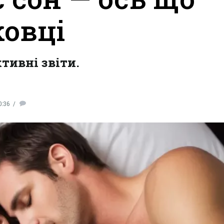
ковці
тивні звіти.
0:36