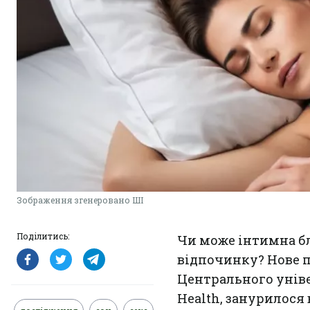
Зображення згенеровано ШІ
Поділитись:
Чи може інтимна б
відпочинку? Нове п
Центрального уніве
Health
, занурилося