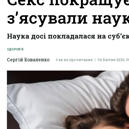
з’ясували нау
Наука досі покладалася на суб’єк
ЗДОРОВ'Я
Сергій Коваленко
3 хв на прочитання
04 Квітня 2025, 0