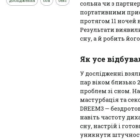
дослідження
сон
секс
сольна чи з партне
портативними прис
протягом 11 ночей 
Результати виявили
сну, а й робить йог
Як усе відбува
У дослідженні взял
пар віком близько 2
проблем зі сном. На
мастурбація та сек
DREEM3 — бездротов
навіть частоту дих
сну, настрій і гото
уникнути штучност