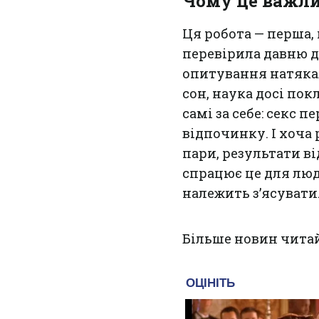
Чому це важл
Ця робота — перша,
перевірила давню д
опитування натякал
сон, наука досі пок
самі за себе: секс 
відпочинку. І хоча
пари, результати в
спрацює це для люд
належить з’ясувати
Більше новин чита