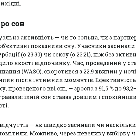
ихідні.
ро сон
уальна активність — чи то сольна, чи з партне
б’єктивні показники сну. Учасники засинали
ації (о 23:30) чи сексу (о 23:21), ніж без активн
авадило якості відпочинку. Час, проведений у ст
нання (WASO), скоротився з 22,9 хвилин у ночі
хвилин після інтимних моментів. Ефективність
, проведеного вві сні, — зросла з 91,5 % до 93,2–
равали: їхній сон ставав довшим і спокійніш
ті.
відчуттів — як швидко засинали чи наскільки
 помітили. Можливо, через невелику вибірку чи