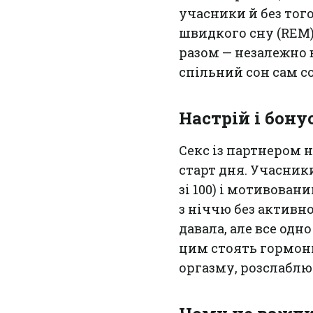
учасники й без тог
швидкого сну (REM)
разом — незалежно 
спільний сон сам с
Настрій і бону
Секс із партнером 
старт дня. Учасники
зі 100) і мотивован
з ніччю без активн
давала, але все од
цим стоять гормони
оргазму, розслаблю