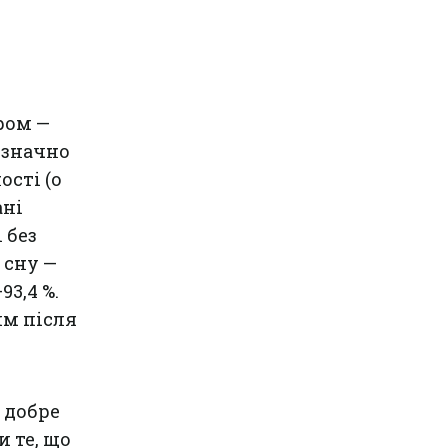
ром —
 значно
ості (о
ані
 без
 сну —
93,4 %.
им після
 добре
 те, що