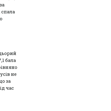
за
 спала
о
адьорий
,1 бала
орівняно
усів не
що за
ід час