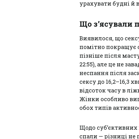
урахувати будні й в
Що з’ясували п
Виявилося, що секс
помітно покращує о
пізніше після мастурб
22:55), але це не з
неспання після заси
сексу до 16,2–16,3 
відсоток часу в ліжку
Жінки особливо виг
обох типів активнос
Щодо суб’єктивних 
спали — різниці не