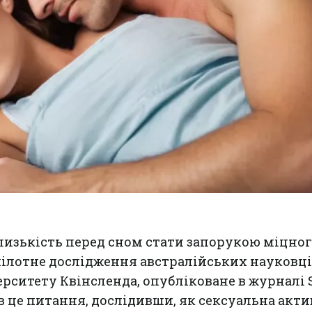
лизькість перед сном стати запорукою міцно
ілотне дослідження австралійських науковців
рситету Квінсленда, опубліковане в журналі
 в це питання, дослідивши, як сексуальна акти