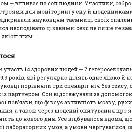
ром — впливає на сон людини. Учасники, озбро
троями для моніторингу сну й щоденниками
відкривали науковцям таємниці своїх спалень
ся несподівано цікавими: секс не лише не за
о якіснішим.
лося
и участь 14 здорових людей — 7 гетеросексуал
9,9 років, які регулярно ділять одне ліжко й 
уковці порівняли три сценарії: ніч без сексу, 
с із партнером. Сон відстежували за допомого
ої пов’язки, що фіксує активність мозку, рухи
ання, а також через щоденні опитування про я
вність до нового дня. Усе відбувалося вдома, щ
і лабораторних умов, а умови чергувалися, 