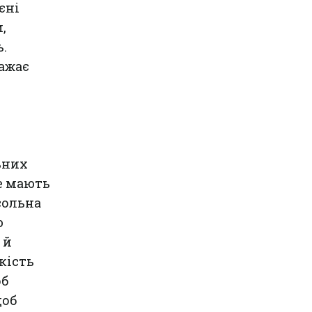
єні
,
.
важає
ьних
не мають
сольна
ю
 й
кість
об
щоб