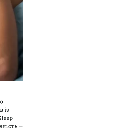
го
 із
Sleep
вність —