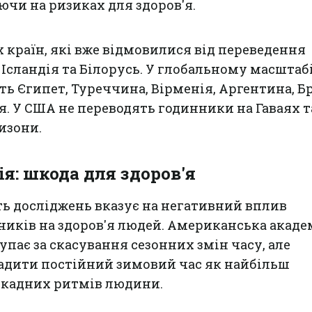
чи на ризиках для здоров'я.
 країн, які вже відмовилися від переведення
 Ісландія та Білорусь. У глобальному масштабі
ть Єгипет, Туреччина, Вірменія, Аргентина, Б
я. У США не переводять годинники на Гаваях т
изони.
я: шкода для здоров'я
ь досліджень вказує на негативний вплив
иків на здоров'я людей. Американська акаде
пає за скасування сезонних змін часу, але
адити постійний зимовий час як найбільш
кадних ритмів людини.