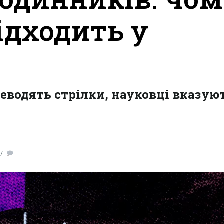
ідходить у
реводять стрілки, науковці вказую