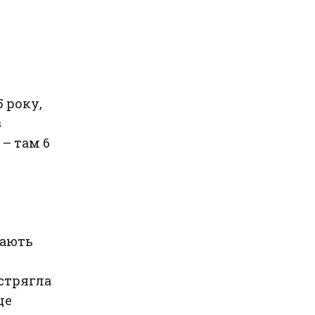
5 року,
в
– там 6
вають
астрягла
це