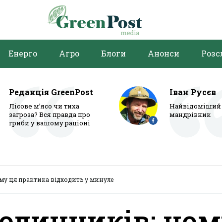
Енерго
Агро
Блоги
Анонси
Розс
Редакція GreenPost
Іван Русєв
Лісове м’ясо чи тиха
Найвідоміший 
загроза? Вся правда про
мандрівник
гриби у вашому раціоні
му ця практика відходить у минуле
одинників: чо