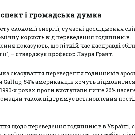
спект і громадська думка
ту економії енергії, сучасні дослідження св
мічну користь від переведення годинників.
ення показують, що літній час насправді збі
ії", – стверджує професор Лаура Грант.
ка скасування переведення годинників зрост
Gallup, 54% американців хочуть відмовитися 
 1990-х роках проти виступали лише 26% насел
громадян також підтримує встановлення пост
ння щодо переведення годинників в Україні, с
: країни поступово переходять до стабільніш