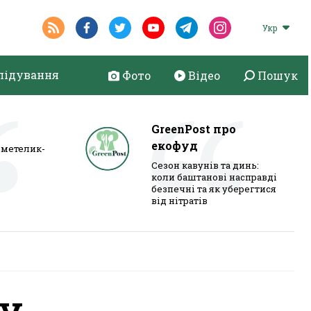
Укр
лідування
Фото
Відео
Пошук
GreenPost про
екофуд
метелик-
Сезон кавунів та динь:
коли баштанові насправді
безпечні та як уберегтися
від нітратів
му