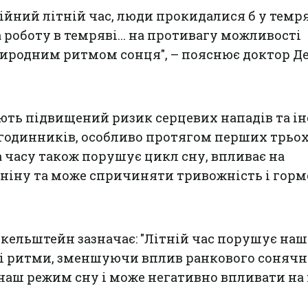
ійний літній час, люди прокидалися б у темря
 роботу в темряві... на противагу можливості
риродним ритмом сонця", – пояснює доктор Д
ть підвищений ризик серцевих нападів та ін
 годинників, особливо протягом перших трьо
а часу також порушує цикл сну, впливає на
ніну та може спричиняти тривожність і горм
кельштейн зазначає: "Літній час порушує наш
ні ритми, зменшуючи вплив ранкового сонячн
є наш режим сну і може негативно впливати на