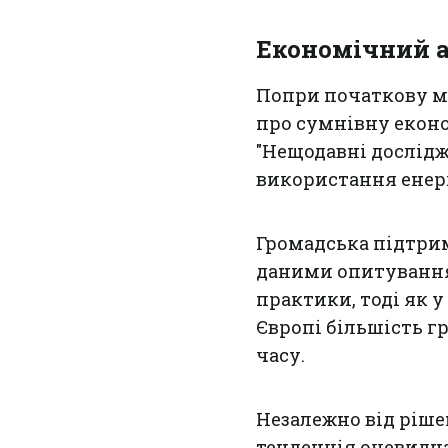
Економічний а
Попри початкову ме
про сумнівну еконо
"Нещодавні дослідж
використання енерг
Громадська підтрим
даними опитування 
практики, тоді як у
Європі більшість 
часу.
Незалежно від ріше
тенденція очевидна