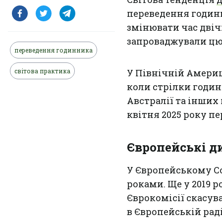
переведення годинн
змінювати час двічі
запроваджували цю 
переведення годинника
світова практика
У Північній Америці
коли стрілки годин
Австралії та інших
квітня 2025 року п
Європейські ди
У Європейському Со
роками. Ще у 2019 
Єврокомісії скасув
в Європейській раді