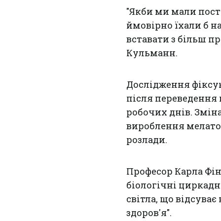
"Якби ми мали пост
ймовірно їхали б на
вставати з більш п
Кульманн.
Дослідження фіксую
після переведення
робочих днів. Змін
вироблення мелато
розлади.
Професор Карла Фін
біологічні циркад
світла, що відсува
здоров'я".