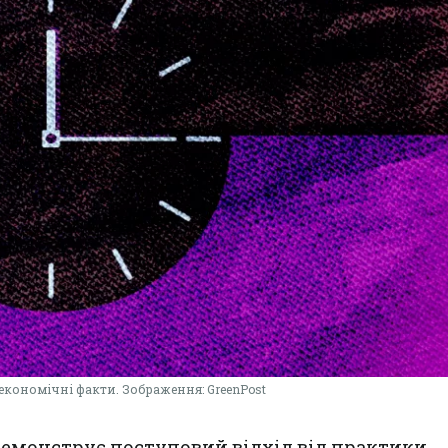
 економічні факти. Зображення: GreenPost
демонструє
поступовий відхід від практики