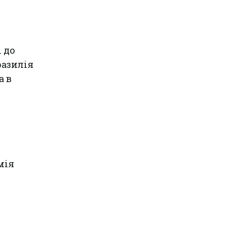
 до
разилія
а в
мія