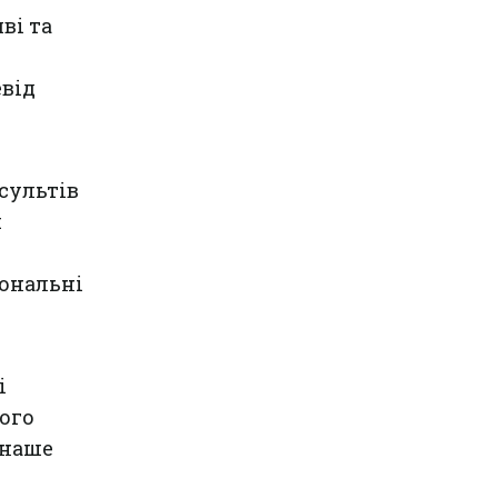
ві та
евід
сультів
х
ональні
і
ого
 наше