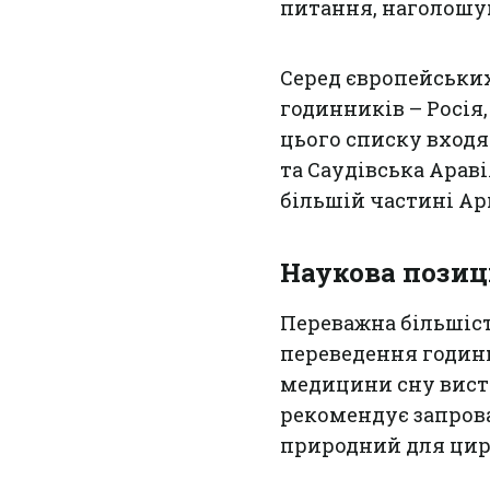
питання, наголошую
Серед європейських
годинників – Росія,
цього списку входя
та Саудівська Араві
більшій частині Ар
Наукова позиці
Переважна більшіст
переведення годинн
медицини сну висту
рекомендує запров
природний для цир