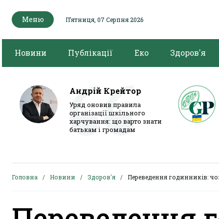
Меню
Пʼятниця, 07 Серпня 2026
Новини
Публікації
Еко
Здоров'я
Андрій Крейтор
Уряд оновив правила
організації шкільного
харчування: що варто знати
батькам і громадам
Головна
Новини
Здоров'я
Переведення годинників: чо
Переведення г