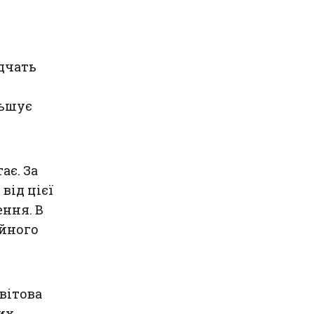
ідчать
льшує
ає. За
від цієї
ення. В
ійного
вітова
их