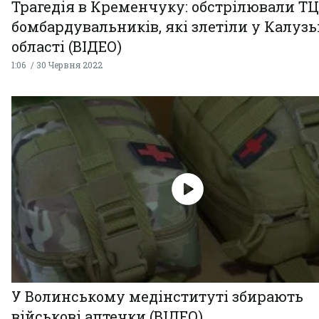
Трагедія в Кременчуку: обстрілювали ТЦ
бомбардувальників, які злетіли у Калузь
області (ВІДЕО)
1:06
30 Червня 2022
У Волинському медінституті збирають
військові аптечки (ВІДЕО)