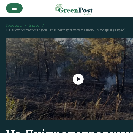
Головна
Відео
На Дніпропетровщині три гектари лісу палали 12 годин (відео)