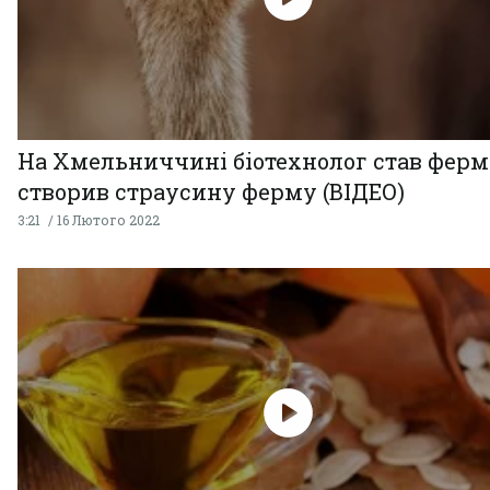
На Хмельниччині біотехнолог став ферм
створив страусину ферму (ВІДЕО)
3:21
16 Лютого 2022