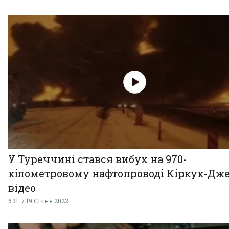
У Туреччині стався вибух на 970-
кілометровому нафтопроводі Кіркук-Дже
відео
6:31
19 Січня 2022