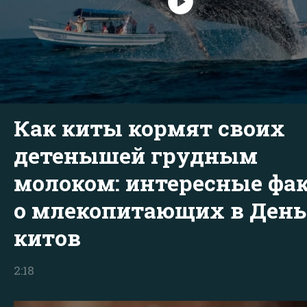
Как киты кормят своих
детенышей грудным
молоком: интересные фа
о млекопитающих в День
китов
2:18