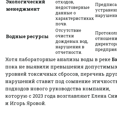
Экологический
отходов,
Предписа
недостоверные
менеджмент
устранен
данные о
нарушени
характеристиках
почв.
Отсутствие
Протокол
очистки
Водные ресурсы
отношен
дождевых вод,
директор
нарушения в
предприя
отчетности.
Хотя лабораторные анализы воды в реке
Б
пока не выявили превышения допустимы
уровней токсичных сбросов, перечень дру
нарушений ставит под сомнение этичност
подходов нового руководства компании,
которую с 2023 года возглавляют Елена Сн
и Игорь Яровой.