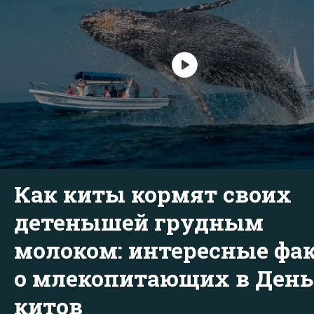
Как киты кормят своих
детенышей грудным
молоком: интересные фа
о млекопитающих в День
китов