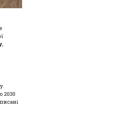
е
ої
у
,
у.
о 2030
описані