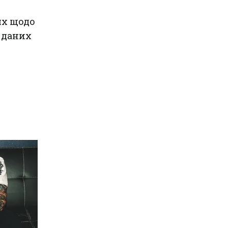
ях щодо
 даних