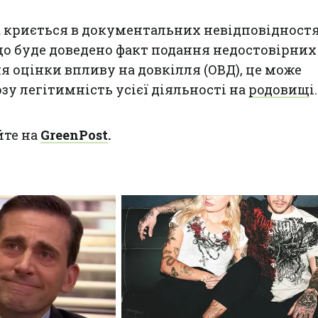
а криється в документальних невідповідност
що буде доведено факт подання недостовірних
я оцінки впливу на довкілля (ОВД), це може
зу легітимність усієї діяльності на
родовищ
і.
йте на
GreenPost
.