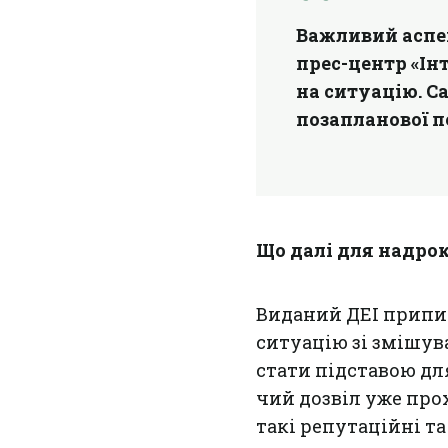
Важливий аспе
прес-центр «Ін
на ситуацію. С
позапланової п
Що далі для надро
Виданий ДЕІ припис
ситуацію зі змішув
стати підставою дл
чий дозвіл уже про
такі репутаційні т