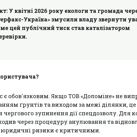
кт:
У квітні 2026 року екологи та громада чер
терфакс-Україна» змусили владу звернути ув
аме цей публічний тиск став каталізатором
еревірки.
користувача?
 є обов'язковим. Якщо ТОВ «Доломіне» не вип
анням ґрунтів та виходом за межі ділянки, ц
я чергового зупинення дії спецдозволу. Для к
ходив через процедуру анулювання та віднов
а юридичні ризики є критичними.