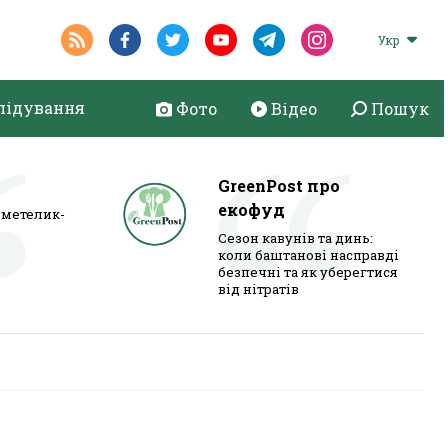
Укр
лідування
Фото
Відео
Пошук
GreenPost про
екофуд
метелик-
Сезон кавунів та динь:
коли баштанові насправді
безпечні та як уберегтися
від нітратів