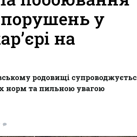
 порушень у
ар’єрі на
і
івському родовищі супроводжуєтьс
х норм та пильною увагою