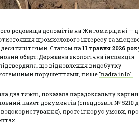
кого родовища доломітів на Житомирщині — ц
отистояння промислового інтересу та місцев
 десятиліттями. Станом на
11 травня 2026 рок
новий оберт: Державна екологічна інспекція
підтвердила, що відновлення видобутку
системними порушеннями, пише
"nadra.info".
ала два тижні, показала парадоксальну картин
овний пакет документів (спецдозвіл № 5210 д
а водокористування), проте ігнорує умови, пр
нтах.