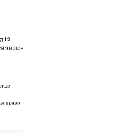
ад
12
ксичною»
огію
ши право