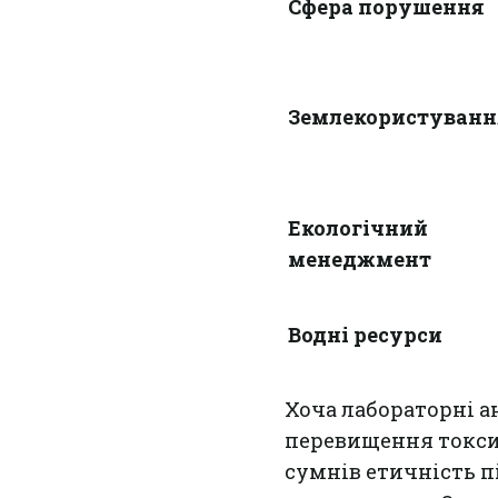
Сфера порушення
Землекористуванн
Екологічний
менеджмент
Водні ресурси
Хоча лабораторні а
перевищення токси
сумнів етичність пі