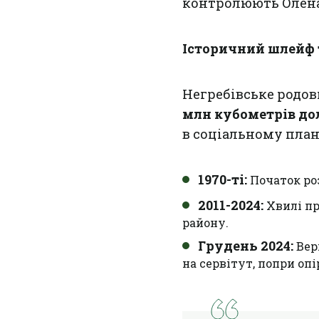
контролюють Олена 
Історичний шлейф 
Негребівське родов
млн кубометрів до
в соціальному план
1970-ті:
Початок роз
2011-2024:
Хвилі пр
району.
Грудень 2024:
Вер
на сервітут, попри оп