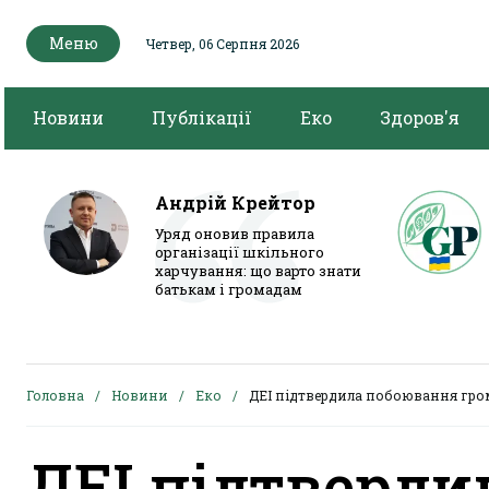
Меню
Четвер, 06 Серпня 2026
Новини
Публікації
Еко
Здоров'я
Андрій Крейтор
Уряд оновив правила
організації шкільного
харчування: що варто знати
батькам і громадам
Головна
Новини
Еко
ДЕІ підтвердила побоювання гро
ДЕІ підтверди