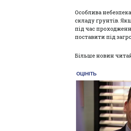
Особлива небезпек
складу ґрунтів. Як
під час проходженн
поставити під загро
Більше новин чита