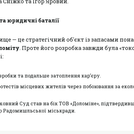
Сніжко та Ігор Яровий.
та юридичні баталії
ище — це стратегічний об'єкт із запасами пон
ломіту
. Проте його розробка завжди була «то
і:
робки та подальше затоплення кар’єру.
отестів місцевих жителів через побоювання за екол
ховний Суд став на бік ТОВ «Доломіне», підтвердив
ір Радомишльської міськради.