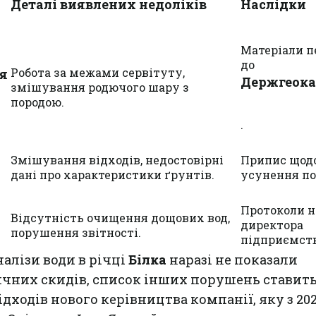
Деталі виявлених недоліків
Наслідки
Матеріали п
до
Робота за межами сервітуту,
я
Держгеока
змішування родючого шару з
породою.
.
Змішування відходів, недостовірні
Припис щод
дані про характеристики ґрунтів.
усунення п
Протоколи н
Відсутність очищення дощових вод,
директора
порушення звітності.
підприємств
налізи води в річці
Білка
наразі не показали
чних скидів, список інших порушень ставить
дходів нового керівництва компанії, яку з 20