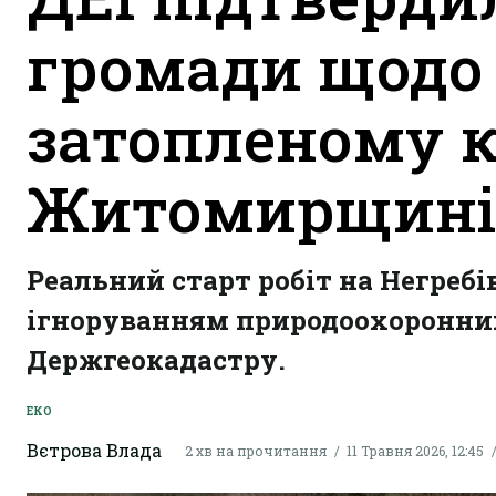
громади щодо
затопленому к
Житомирщин
Реальний старт робіт на Негреб
ігноруванням природоохоронни
Держгеокадастру.
ЕКО
Вєтрова Влада
2 хв на прочитання
11 Травня 2026, 12:45