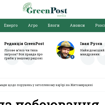
Енерго
Агро
Блоги
Анонси
Розс
Редакція GreenPost
Іван Русєв
Лісове м’ясо чи тиха
Найвідоміший 
загроза? Вся правда про
мандрівник
гриби у вашому раціоні
мади щодо порушень у затопленому кар’єрі на Житомирщині
ла побоювання