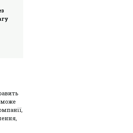
ез
агу
равить
е може
омпанії,
лення,