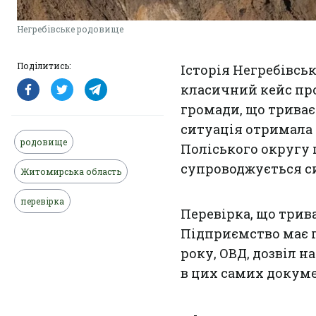
Негребівське родовище
Поділитись:
Історія Негребівсь
класичний кейс пр
громади, що триває
ситуація отримала 
родовище
Поліського округу 
супроводжується 
Житомирська область
перевірка
Перевірка, що трив
Підприємство має п
року, ОВД, дозвіл н
в цих самих докуме