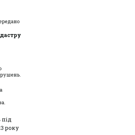
ередано
дастру
о
орушень.
а
а.
 під
23 року