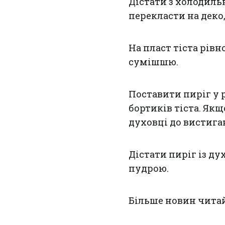
Дістати з холодиль
перекласти на деко
На пласт тіста рів
сумішшю.
Поставити пиріг у р
бортиків тіста. Як
духовці до вистига
Дістати пиріг із д
пудрою.
Більше новин чита