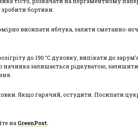
ника тісто, розкачати на пергаментному папер
, зробити бортики.
номірно висипати яблука, залити сметанно-яє
озігріту до 190 °С духовку, випікати до зарум
що начинка залишається рідкуватою, залишити
ння.
уховки. Якщо гарячий, остудити. Посипати цу
йте на
GreenPost
.