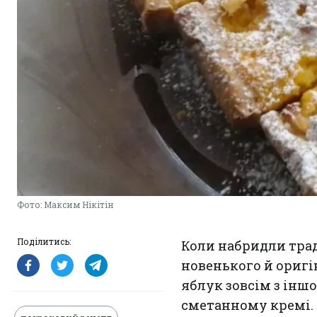
Фото: Максим Нікітін
Поділитись:
Коли набридли тра
новенького й оригі
яблук зовсім з іншо
сметанному кремі.