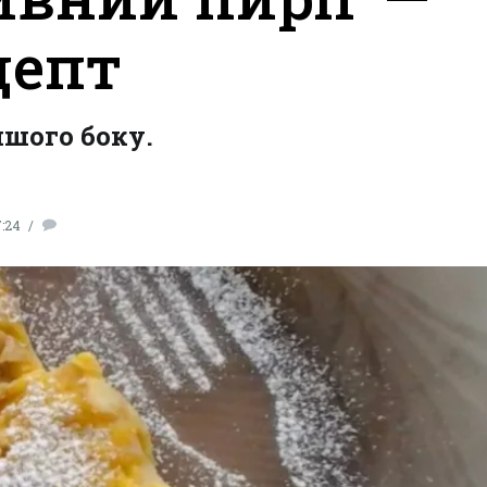
цепт
ншого боку.
7:24