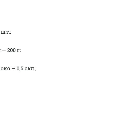
шт.;
— 200 г;
ко — 0,5 скл.;