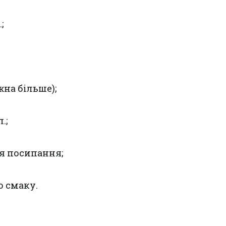
;
жна більше);
.;
я посипання;
о смаку.