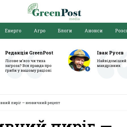
Енерго
Агро
Блоги
Анонси
Розс
Редакція GreenPost
Іван Русєв
Лісове м’ясо чи тиха
Найвідоміший 
загроза? Вся правда про
мандрівник
гриби у вашому раціоні
вний пиріг — незвичний рецепт
ивний пиріг —