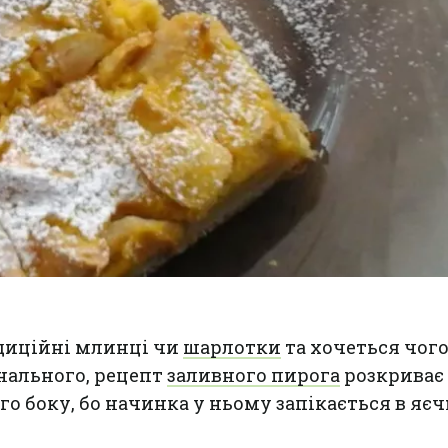
диційні млинці чи
шарлотки
та хочеться чог
нального, рецепт
заливного пирога
розкриває
го боку, бо начинка у ньому запікається в яєч