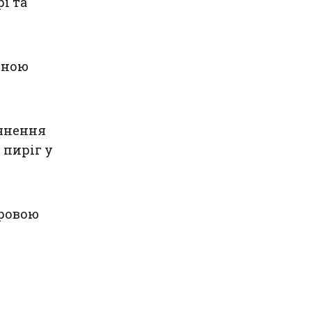
і та
чною
’янення
 пиріг у
кровою