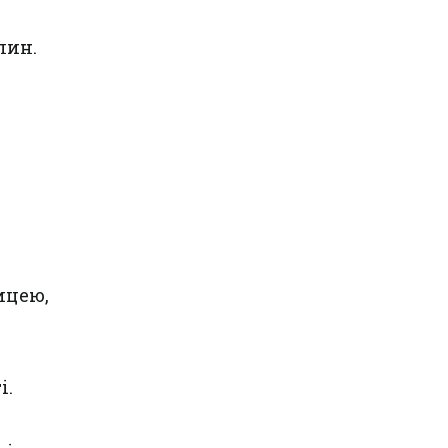
лин.
,
ицею,
і.