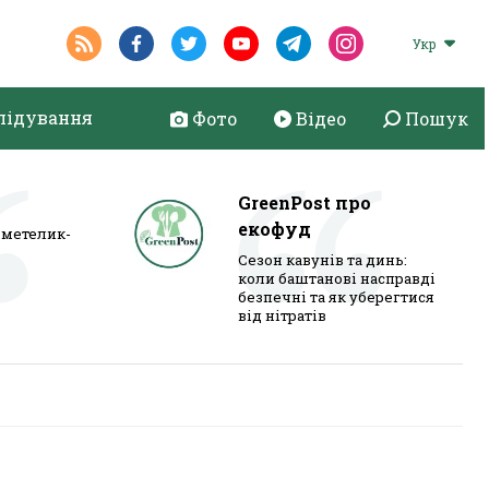
Укр
лідування
Фото
Відео
Пошук
GreenPost про
екофуд
метелик-
Сезон кавунів та динь:
коли баштанові насправді
безпечні та як уберегтися
від нітратів