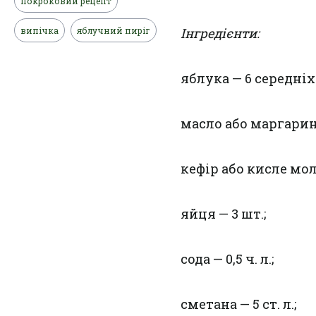
покроковий рецепт
випічка
яблучний пиріг
Інгредієнти:
яблука — 6 середніх 
масло або маргарин 
кефір або кисле моло
яйця — 3 шт.;
сода — 0,5 ч. л.;
сметана — 5 ст. л.;