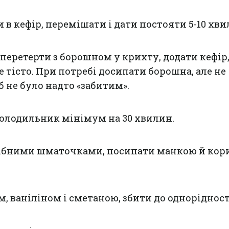
и в кефір, перемішати і дати постояти 5-10 хви
перетерти з борошном у крихту, додати кефір
 тісто. При потребі досипати борошна, але не
б не було надто «забитим».
холодильник мінімум на 30 хвилин.
рібними шматочками, посипати манкою й кор
, ваніліном і сметаною, збити до однорідност