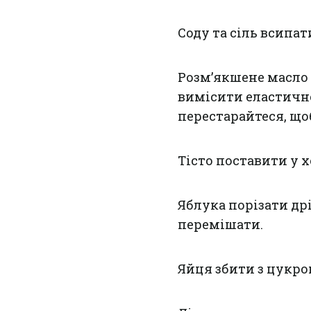
Соду та сіль всипат
Розм’якшене масло 
вимісити еластичне
перестарайтеся, що
Тісто поставити у 
Яблука порізати д
перемішати.
Яйця збити з цукром