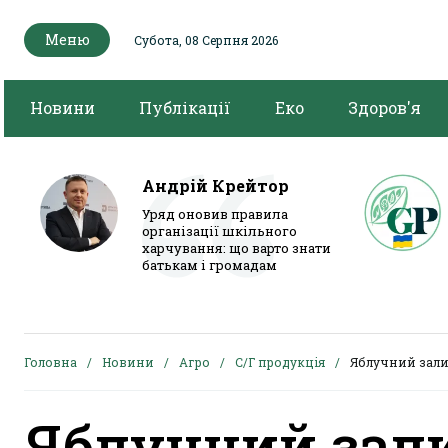
Меню
Субота, 08 Серпня 2026
Новини
Публікації
Еко
Здоров'я
Андрій Крейтор
Уряд оновив правила
організації шкільного
харчування: що варто знати
батькам і громадам
Головна
Новини
Агро
С/Г продукція
Яблучний зали
Яблучний зал