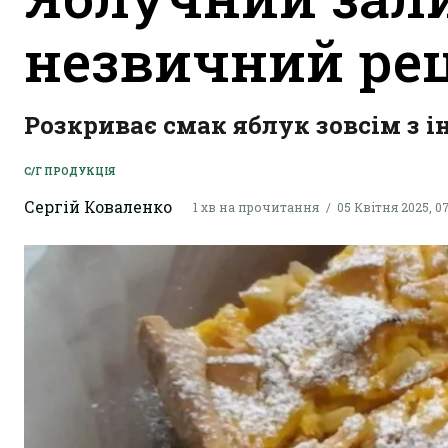
незвичний ре
Розкриває смак яблук зовсім з і
С/Г ПРОДУКЦІЯ
Сергій Коваленко
1 хв на прочитання
05 Квітня 2025, 0