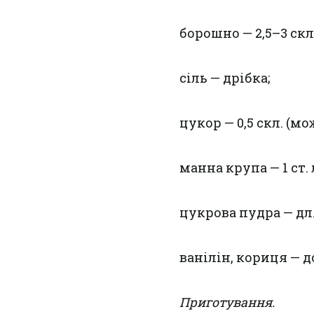
борошно — 2,5–3 скл.
сіль — дрібка;
цукор — 0,5 скл. (мо
манна крупа — 1 ст. л
цукрова пудра — дл
ванілін, кориця — д
Приготування.