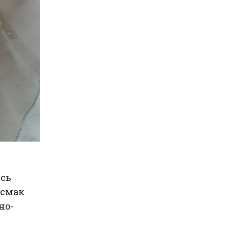
ось
 смак
но-