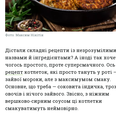
Фото: Максим Нікітін
Дістали складні рецепти із незрозумілим
назвами й інгредієнтами? А іноді так хоч
чогось простого, проте суперсмачного. Ось
рецепт
котлеток, які просто тануть у роті 
зайвої мороки, але з максимумом смаку.
Основне, що треба — соковита індичка, тро
овочів і нічого зайвого. Звісно, з ніжним
вершково-сирним соусом ці котлетки
смакуватимуть неймовірно.