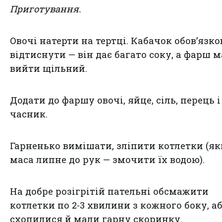
Приготування.
Овочі натерти на тертці. Кабачок обов’язко
відтиснути — він дає багато соку, а фарш м
вийти щільний.
Додати до фаршу овочі, яйце, сіль, перець і
часник.
Гарненько вимішати, зліпити котлетки (я
маса липне до рук — змочити їх водою).
На добре розігрітій пательні обсмажити
котлетки по 2-3 хвилини з кожного боку, а
схопилися й мали гарну скоринку.