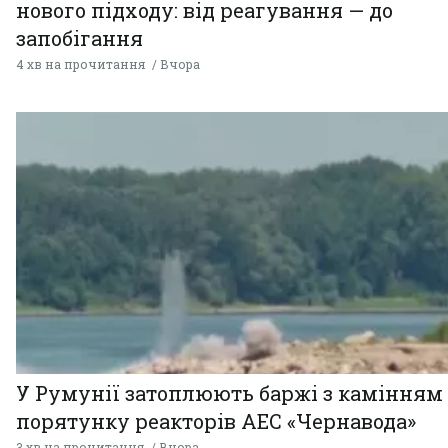
нового підходу: від реагування — до
запобігання
4 хв на прочитання
Вчора
У Румунії затоплюють баржі з камінням
порятунку реакторів АЕС «Чернавода»
3 хв на прочитання
Вчора