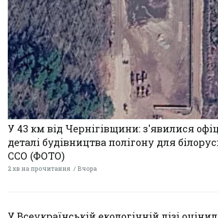
У 43 км від Чернігівщини: з'явилися офі
деталі будівництва полігону для білору
ССО (ФОТО)
2 хв на прочитання
Вчора
У Всеукраїнській екологічній лізі оціни