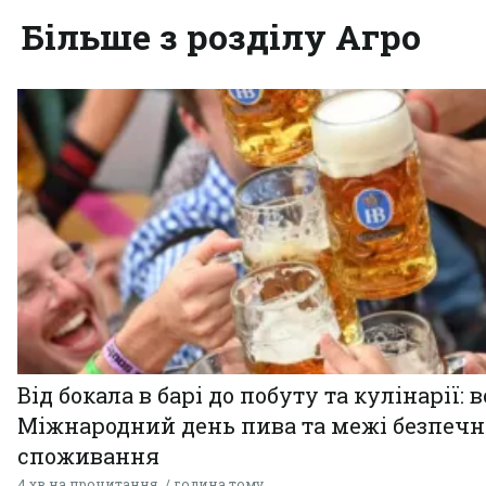
Більше з розділу Агро
Від бокала в барі до побуту та кулінарії: 
Міжнародний день пива та межі безпечн
споживання
4 хв на прочитання
година тому