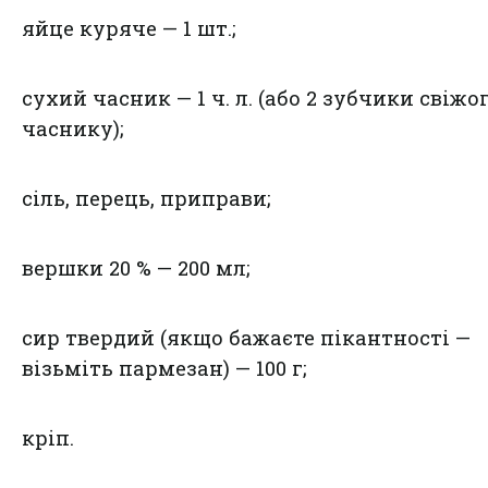
яйце куряче — 1 шт.;
сухий часник — 1 ч. л. (або 2 зубчики свіжо
часнику);
сіль, перець, приправи;
вершки 20 % — 200 мл;
сир твердий (якщо бажаєте пікантності —
візьміть пармезан) — 100 г;
кріп.