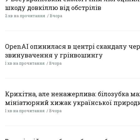
шкоду довкіллю від обстрілів
2 хв на прочитання
Вчора
OpenAI опинилася в центрі скандалу чер
звинувачення у грінвошингу
1 хв на прочитання
Вчора
Крихітна, але ненажерлива: білозубка ма
мініатюрний хижак української природ
1 хв на прочитання
Вчора