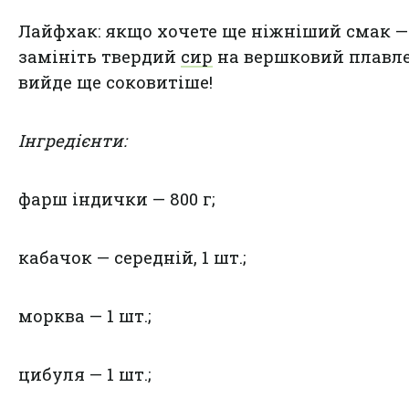
Лайфхак: якщо хочете ще ніжніший смак —
замініть твердий
сир
на вершковий плавл
вийде ще соковитіше!
Інгредієнти:
фарш індички — 800 г;
кабачок — середній, 1 шт.;
морква — 1 шт.;
цибуля — 1 шт.;