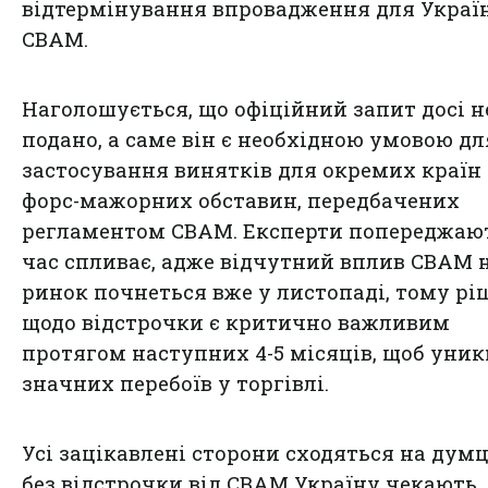
відтермінування впровадження для Україн
CBAM.
Наголошується, що офіційний запит досі н
подано, а саме він є необхідною умовою дл
застосування винятків для окремих країн 
форс-мажорних обставин, передбачених
регламентом CBAM. Експерти попереджают
час спливає, адже відчутний вплив CBAM 
ринок почнеться вже у листопаді, тому р
щодо відстрочки є критично важливим
протягом наступних 4-5 місяців, щоб уни
значних перебоїв у торгівлі.
Усі зацікавлені сторони сходяться на думц
без відстрочки від CBAM Україну чекають