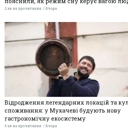
пояснили, як режим сну керує вагою л
2 хв на прочитання
Вчора
Відродження легендарних локацій та ку
споживання: у Мукачеві будують нову
гастрономічну екосистему
5 хв на прочитання
Вчора