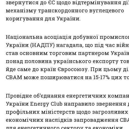
звернутися до ЄС щодо відтермінування ді
механізму транскордонного вуглецевого
коригування для України.
Національна асоціація добувної промисло
України (НАДПУ) нагадала, що під час вій
став основним торговим партнером України
понад половина українського експорту то
йде саме до країн Євросоюзу. При цьому ді
CBAM може поширюватися на 15-17% цих то
Провідне об’єднання енергетичних компа
України Energy Club направило звернення 
профільних міністерств щодо загрозливих
економічних наслідків запровадження C
для енергетичного сектору та економіки