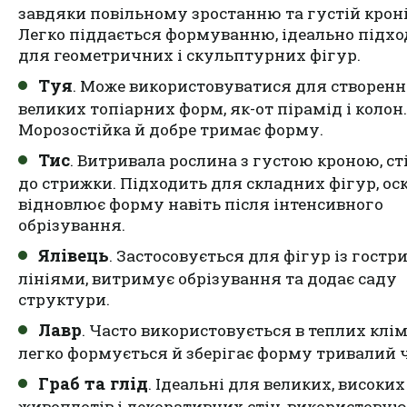
завдяки повільному зростанню та густій кроні
Легко піддається формуванню, ідеально підх
для геометричних і скульптурних фігур.
Туя
. Може використовуватися для створен
великих топіарних форм, як-от пірамід і колон.
Морозостійка й добре тримає форму.
Тис
. Витривала рослина з густою кроною, ст
до стрижки. Підходить для складних фігур, ос
відновлює форму навіть після інтенсивного
обрізування.
Ялівець
. Застосовується для фігур із гостр
лініями, витримує обрізування та додає саду
структури.
Лавр
. Часто використовується в теплих клім
легко формується й зберігає форму тривалий ч
Граб та глід
. Ідеальні для великих, високих
живоплотів і декоративних стін, використову