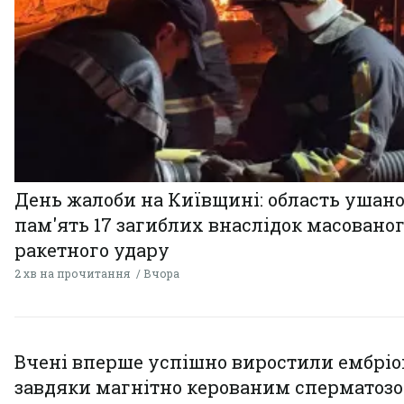
День жалоби на Київщині: область ушан
пам'ять 17 загиблих внаслідок масовано
ракетного удару
2 хв на прочитання
Вчора
Вчені вперше успішно виростили ембрі
завдяки магнітно керованим сперматоз