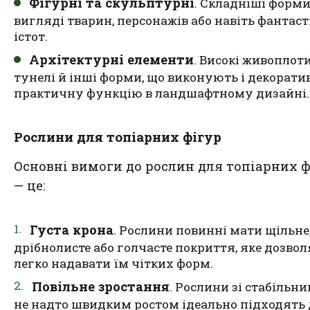
Фігурні та скульптурні
. Складніші форми
вигляді тварин, персонажів або навіть фантас
істот.
Архітектурні елементи
. Високі живоплоти
тунелі й інші форми, що виконують і декоратив
практичну функцію в ландшафтному дизайні.
Рослини для топіарних фігур
Основні вимоги до рослин для топіарних ф
— це:
Густа крона
. Рослини повинні мати щільне
дрібнолисте або голчасте покриття, яке дозвол
легко надавати їм чітких форм.
Повільне зростання
. Рослини зі стабільни
не надто швидким ростом ідеально підходять