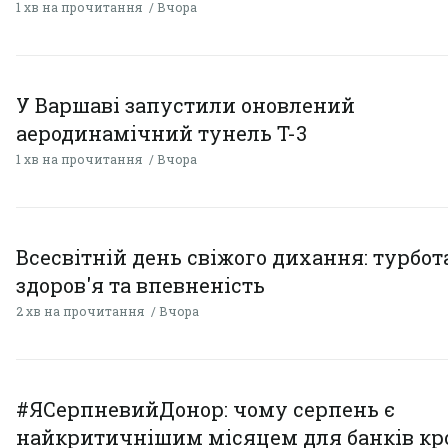
1 хв на прочитання
Вчора
У Варшаві запустили оновлений
аеродинамічний тунель T-3
1 хв на прочитання
Вчора
Всесвітній день свіжого дихання: турбот
здоров'я та впевненість
2 хв на прочитання
Вчора
#ЯСерпневийДонор: чому серпень є
найкритичнішим місяцем для банків кро