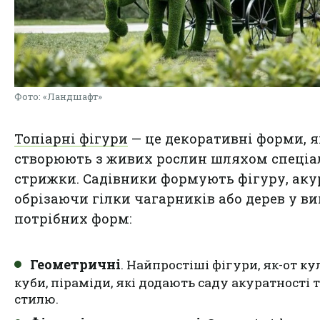
Фото: «Ландшафт»
Топіарні фігури
— це декоративні форми, я
створюють з живих рослин шляхом спеціа
стрижки. Садівники формують фігуру, аку
обрізаючи гілки чагарників або дерев у ви
потрібних форм:
Геометричні
. Найпростіші фігури, як-от кул
куби, піраміди, які додають саду акуратності 
стилю.