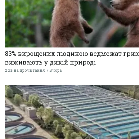
83% вирощених людиною ведмежат гризл
виживають у дикій природі
2 хв на прочитання
Вчора