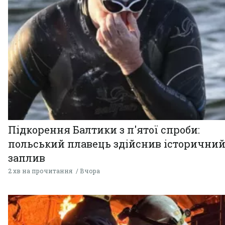
Підкорення Балтики з п'ятої спроби:
польський плавець здійснив історични
заплив
2 хв на прочитання
Вчора