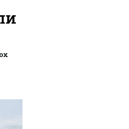
ли
ох