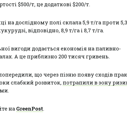
артості $500/т, це додаткові $200/т.
 на дослідному полі склала 5,9 т/га проти 5,3
урудзі, відповідно, 8,9 т/га і 8,7 т/га.
ьної вигоди додається економія на паливно-
лах. А це приблизно 200 тисяч гривень.
опередили, що через пізню появу сходів пра
поки слабкий розвиток,
потрапили в зону ризи
ми.
йте на
GreenPost
.