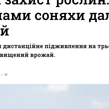
нами соняхи да
ай
и дистанційне підживлення на трь
двищений врожай.