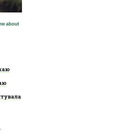
ожаю
аю
нтувала
.