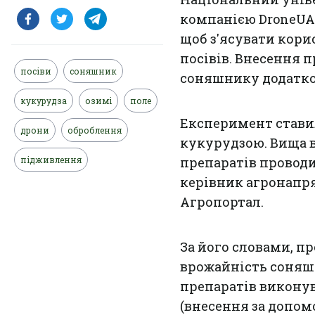
компанією DroneUA
щоб з'ясувати кори
посівів. Внесення 
посіви
соняшник
соняшнику додатков
кукурудза
озимі
поле
Експеримент стави
дрони
оброблення
кукурудзою. Вища в
підживлення
препаратів проводи
керівник агронапря
Агропортал.
За його словами, пр
врожайність соняшн
препаратів виконув
(внесення за допомо