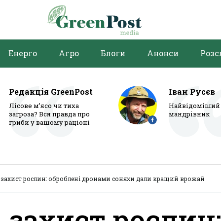
Енерго
Агро
Блоги
Анонси
Розс
Редакція GreenPost
Іван Русєв
Лісове м’ясо чи тиха
Найвідоміший 
загроза? Вся правда про
мандрівник
гриби у вашому раціоні
 захист рослин: оброблені дронами соняхи дали кращий врожай
 захист рослин