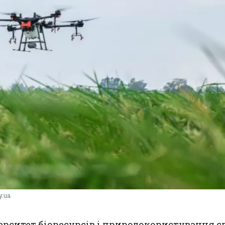
y.ua
рситет біоресурсів і природокористування сп