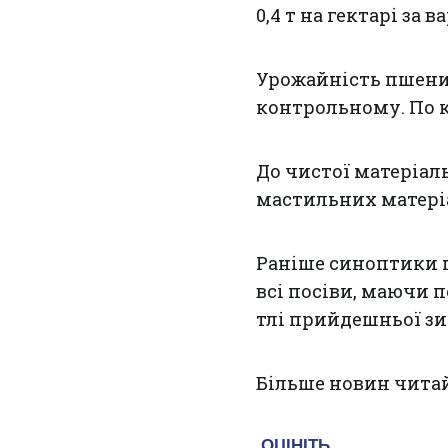
0,4 т на гектарі за в
Урожайність пшениці
контрольному. По кук
До чистої матеріал
мастильних матеріа
Раніше синоптики п
всі посіви, маючи 
тлі прийдешньої зи
Більше новин чита