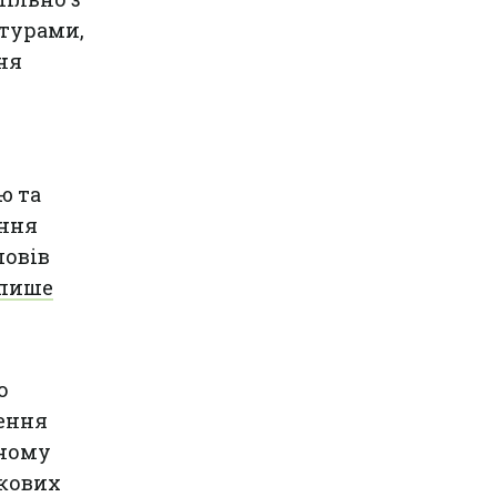
ьтурами,
ня
ю та
ення
повів
пише
о
сення
дному
ткових