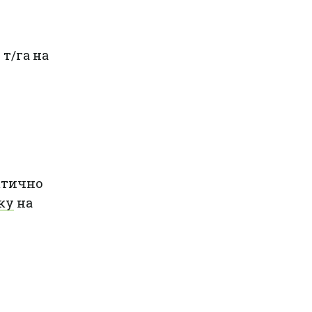
 т/га на
ктично
ку
на