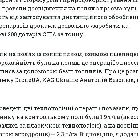
 провели дослідження на полях з трьома кул
сть від застосування дистанційного оброблен
препаратів дронами дозволило \заробити на
і 200 доларів США за тонну.
ли на полях із соняшником, озимою пшенице
рожайність була на полях, де операції з внес
лись за допомогою безпілотників. Про це роз
мку DroneUA, XAG Ukraine Анатолій Безолюк,
оведені дві технологічні операції показали, щ
ику на контрольному полі була 1,9 т/га (вне
ались за класичною технологією), а на дослі
гою агродронів) — 2,3 т/га. Відповідно, є дода