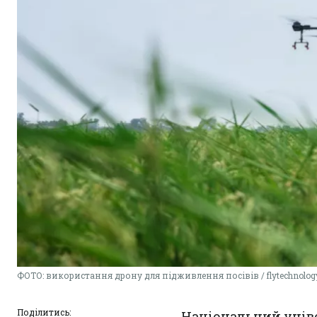
ФОТО: використання дрону для підживлення посівів / flytechnolog
Поділитись:
Національний уніве