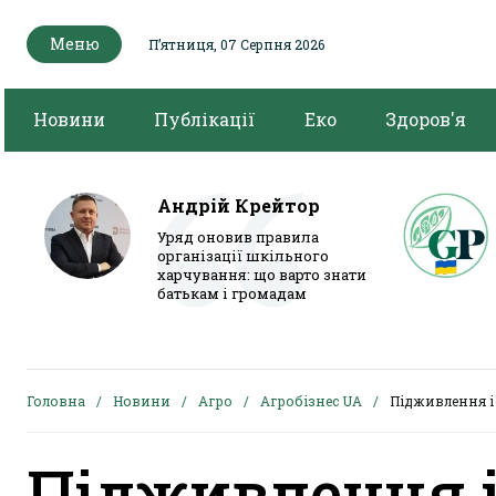
Меню
Пʼятниця, 07 Серпня 2026
Новини
Публікації
Еко
Здоров'я
Андрій Крейтор
Уряд оновив правила
організації шкільного
харчування: що варто знати
батькам і громадам
Головна
Новини
Агро
Агробізнес UA
Підживлення і
Підживлення і