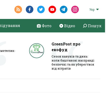
Укр
лідування
Фото
Відео
Пошук
GreenPost про
екофуд
метелик-
Сезон кавунів та динь:
коли баштанові насправді
безпечні та як уберегтися
від нітратів
: