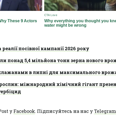
а реалії посівної кампанії 2026 року
ли понад 5,4 мільйона тонн зерна нового вр
аклажанами в липні для максимального врож
і рослин: міжнародний хімічний гігант презе
гербіцид
Post у
Facebook
. Підписуйтесь на нас у
Telegram