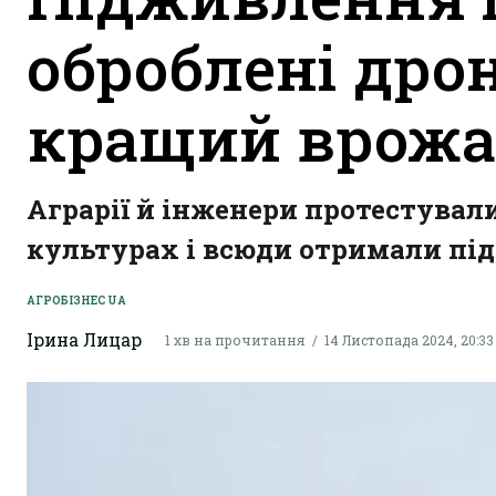
оброблені дро
кращий врож
Аграрії й інженери протестувал
культурах і всюди отримали пі
АГРОБІЗНЕС UA
Ірина Лицар
1 хв на прочитання
14 Листопада 2024, 20:33