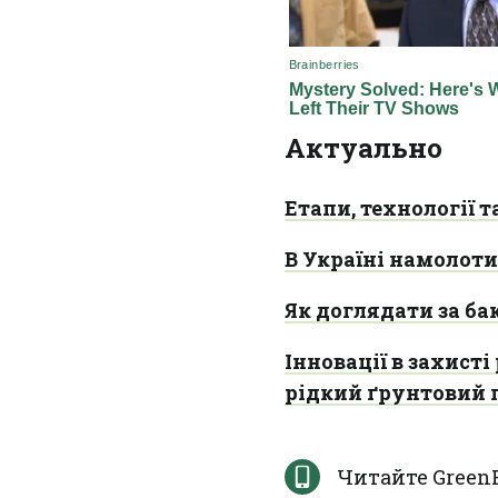
Актуально
Етапи, технології т
В Україні намолоти
Як доглядати за б
Інновації в захист
рідкий ґрунтовий 
Читайте Green