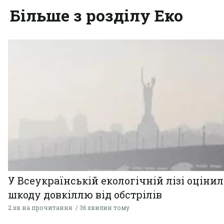
Більше з розділу Еко
У Всеукраїнській екологічній лізі оціни
шкоду довкіллю від обстрілів
2 хв на прочитання
36 хвилин тому