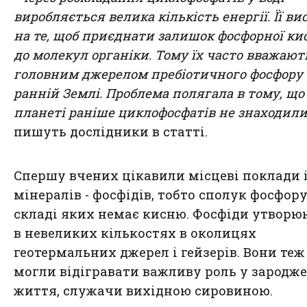
виробляється велика кількість енергії. Її ви
на те, щоб приєднати залишок фосфорної ки
до молекул органіки. Тому їх часто вважают
головним джерелом пребіотичного фосфору
ранній Землі. Проблема полягала в тому, що
планеті раніше циклофосфатів не знаходили
пишуть дослідники в статті.
Спершу вчених цікавили місцеві поклади
мінералів - фосфідів, тобто сполук фосфору
складі яких немає кисню. Фосфіди утворю
в невеликих кількостях в околицях
геотермальних джерел і гейзерів. Вони теж
могли відігравати важливу роль у зародж
життя, служачи вихідною сировиною.