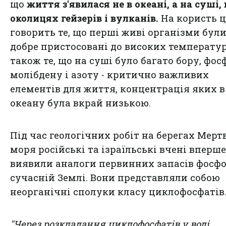
що
життя з'явилася не в океані, а на суші, 
околицях гейзерів і вулканів.
На користь ц
говорить те, що перші живі організми бул
добре пристосовані до високих температур
також те, що на суші було багато бору, фос
молібдену і азоту - критично важливих
елементів для життя, концентрація яких в
океану була вкрай низькою.
Під час геологічних робіт на берегах Мерт
моря російські та ізраїльські вчені вперше
виявили аналоги первинних запасів фосфо
сучасній Землі. Вони представляли собою
неорганічні сполуки класу циклофосфатів
"Через розкладання циклофосфатів у воді