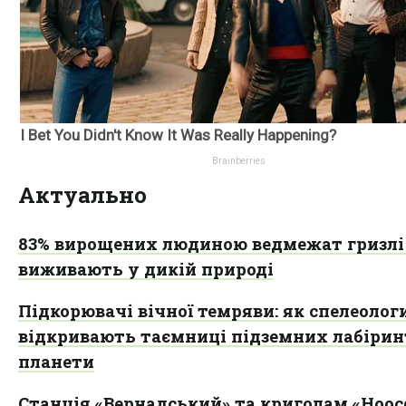
Актуально
83% вирощених людиною ведмежат гризлі
виживають у дикій природі
Підкорювачі вічної темряви: як спелеолог
відкривають таємниці підземних лабірин
планети
Станція «Вернадський» та криголам «Ноос