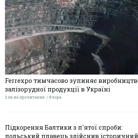
Ferrexpo тимчасово зупиняє виробництв
залізорудної продукції в Україні
2 хв на прочитання
Вчора
Підкорення Балтики з п'ятої спроби:
польський плавець здійснив історични