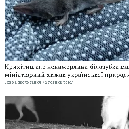
Крихітна, але ненажерлива: білозубка ма
мініатюрний хижак української природ
1 хв на прочитання
2 години тому