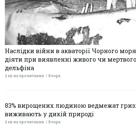
Наслідки війни в акваторії Чорного моря
діяти при виявленні живого чи мертвог
дельфіна
2 хв на прочитання
Вчора
83% вирощених людиною ведмежат гризл
виживають у дикій природі
2 хв на прочитання
Вчора