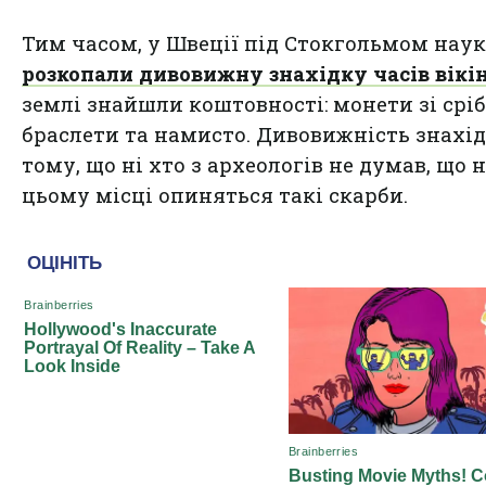
Тим часом, у Швеції під Стокгольмом наук
розкопали дивовижну знахідку часів вікін
землі знайшли коштовності: монети зі сріб
браслети та намисто. Дивовижність знахід
тому, що ні хто з археологів не думав, що 
цьому місці опиняться такі скарби.