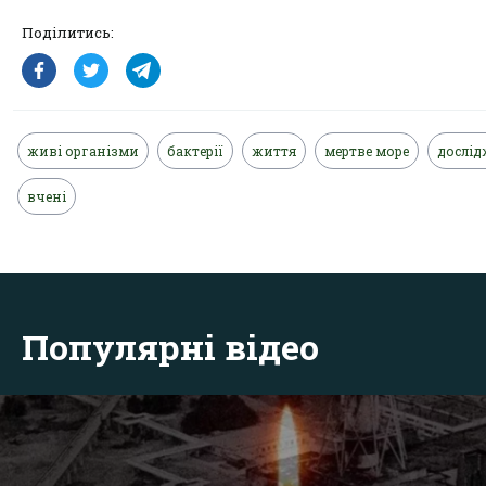
Поділитись:
живі організми
бактерії
життя
мертве море
дослі
вчені
Популярні відео