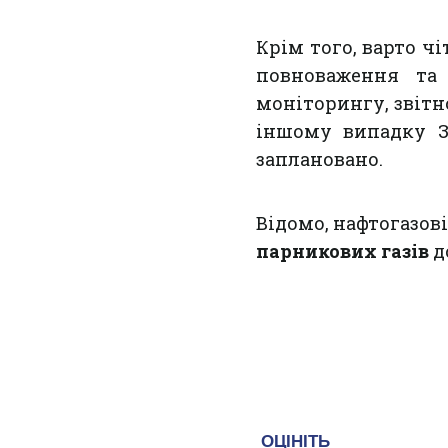
Крім того, варто ч
повноваження та
моніторингу, звітн
іншому випадку З
заплановано.
Відомо, нафтогазов
парникових газів
д