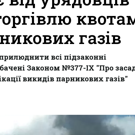
торгівлю квота
никових газів
прилюднити всі підзаконні
бачені Законом №377-ІХ "Про заса
ікації викидів парникових газів"