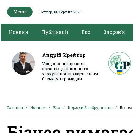
Меню
Четвер, 06 Серпня 2026
Новини
Публікації
Еко
Здоров'я
Андрій Крейтор
Уряд оновив правила
організації шкільного
харчування: що варто знати
батькам і громадам
Головна
Новини
Еко
Відходи & забруднення
Бізнес
Бізнес вимага