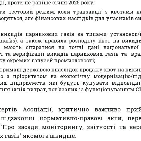
ії, проте, не раніше січня 2025 року;
ути тестовий режим, коли транзакції з квотами 
одяться, але фінансових наслідків для учасників с
 викидів парникових газів за типами установок/
marks), а також правила розподілу квот на викид
і) мають спиратися на точні дані національної
ті та верифікації викидів парникових газів та вр
ку окремих галузей промисловості;
отримані державою внаслідок продажу квот на вики
ро з пріоритетом на екологічну модернізацію/пі
их підприємств, які будуть купувати відповідні
ння їхніх витрат, пов’язаних із функціонуванням С
ертів Асоціації, критично важливо при
підзаконні нормативно-правові акти, пере
"Про засади моніторингу, звітності та вер
 газів" якомога швидше.