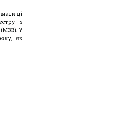
 мати ці
єстру з
(МЗВ). У
оку, як