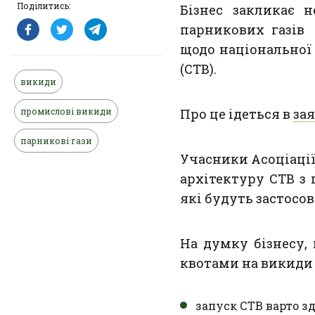
Поділитись:
Бізнес закликає 
парникових газів 
щодо національної
(СТВ).
викиди
промислові викиди
Про це ідеться в
зая
парникові гази
Учасники Асоціації
архітектуру СТВ з
які будуть застосов
На думку бізнесу,
квотами на викиди 
запуск СТВ варто з