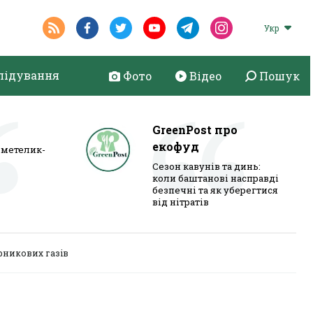
Укр
лідування
Фото
Відео
Пошук
GreenPost про
екофуд
метелик-
Сезон кавунів та динь:
коли баштанові насправді
безпечні та як уберегтися
від нітратів
рникових газів