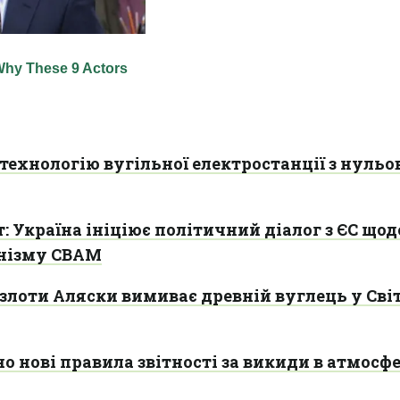
 технологію вугільної електростанції з нуль
т: Україна ініціює політичний діалог з ЄС щод
нізму CBAM
злоти Аляски вимиває древній вуглець у Сві
 нові правила звітності за викиди в атмосф