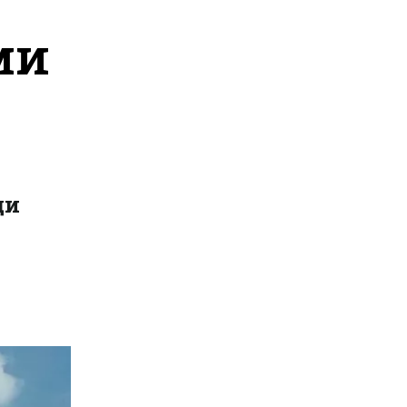
ми
ди