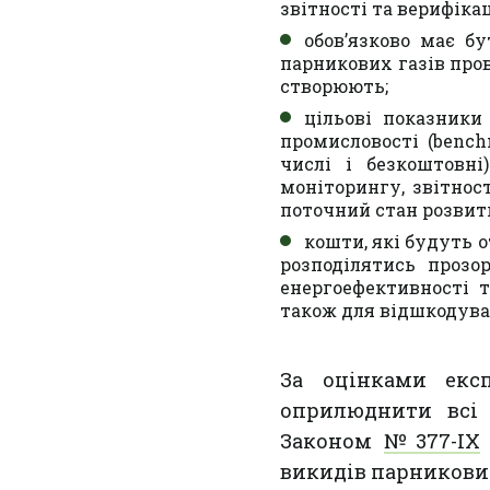
звітності та верифікац
обов’язково має б
парникових газів пров
створюють;
цільові показники
промисловості (bench
числі і безкоштовн
моніторингу, звітнос
поточний стан розвит
кошти, які будуть 
розподілятись прозо
енергоефективності т
також для відшкодува
За оцінками експ
оприлюднити всі 
Законом
№377-ІХ
викидів парникових