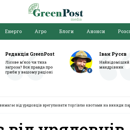
Енерго
Агро
Блоги
Анонси
Розс
Редакція GreenPost
Іван Русєв
Лісове м’ясо чи тиха
Найвідоміший 
загроза? Вся правда про
мандрівник
гриби у вашому раціоні
 вимагає від урядовців врегулювати торгівлю квотами на викиди па
є від урядовців