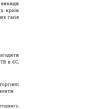
 викиди
их країн
их газів
узгодити
ТВ в ЄС,
торгівлі
менти:
іторингу,