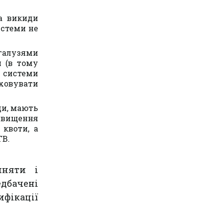
на викиди
истеми не
галузями
и (в тому
 системи
аховувати
ди, мають
двищення
 квоти, а
ТВ.
йняти і
дбачені
ифікації