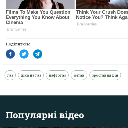
Поділитись:
газ
ціна на газ
нафтогаз
метан
зростання цін
Популярні відео