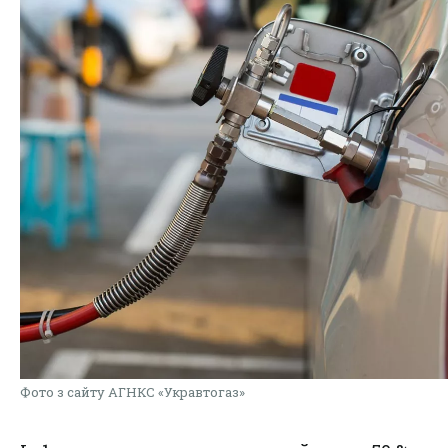
Фото з сайту АГНКС «Укравтогаз»