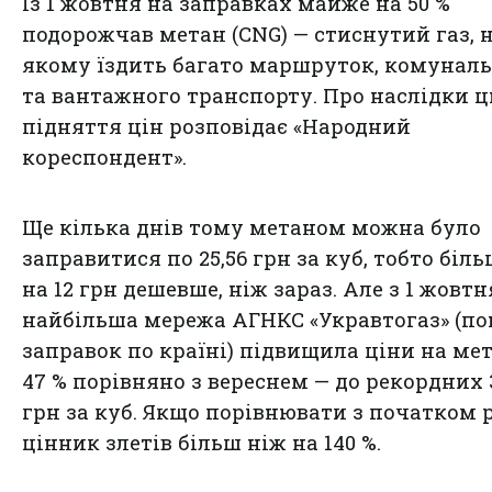
Із 1 жовтня на заправках майже на 50 %
подорожчав метан (CNG) — стиснутий газ, 
якому їздить багато маршруток, комунал
та вантажного транспорту. Про наслідки ц
підняття цін розповідає
«Народний
кореспондент»
.
Ще кілька днів тому метаном можна було
заправитися по 25,56 грн за куб, тобто біл
на 12 грн дешевше, ніж зараз. Але з 1 жовтн
найбільша мережа АГНКС «Укравтогаз» (по
заправок по країні) підвищила ціни на ме
47 % порівняно з вереснем — до рекордних 
грн за куб. Якщо порівнювати з початком 
цінник злетів більш ніж на 140 %.