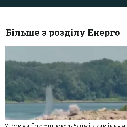
Більше з розділу Енерго
У Румунії затоплюють баржі з камінням