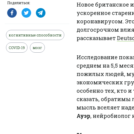
Поделиться:
Новое британское 
ускоренное старени
коронавирусом. Эт
долгосрочном влия
когнитивные способности
рассказывает
Deuts
COVID-19
мозг
Исследование показ
среднем на 5,5 мес
пожилых людей, му
экономических гру
особенно тех, кто 
сказать, обратимы л
мысль вселяет наде
Ауэр
, нейробиолог 