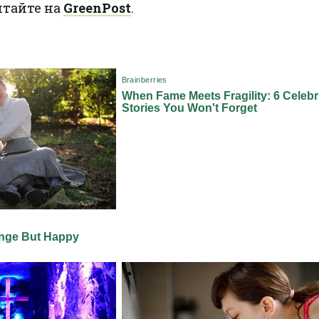
итайте на
GreenPost
.