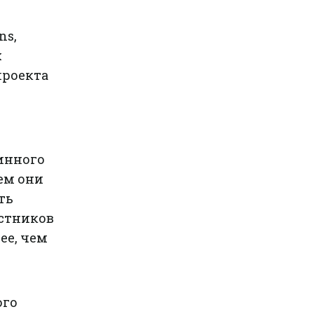
ns,
х
проекта
инного
ем они
ть
астников
ее, чем
ого