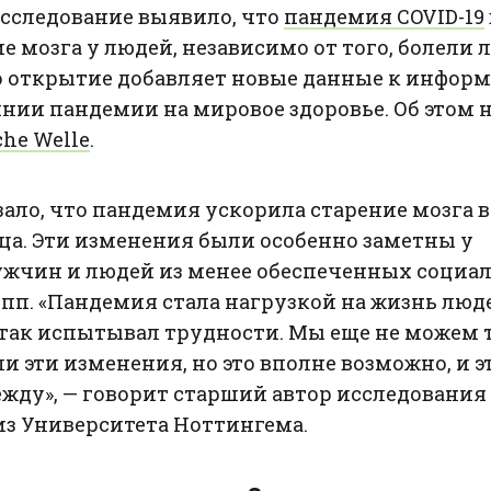
исследование выявило, что
пандемия COVID-19
е мозга у людей, независимо от того, болели 
о открытие добавляет новые данные к информ
нии пандемии на мировое здоровье. Об этом 
che Welle
.
ало, что пандемия ускорила старение мозга в
яца. Эти изменения были особенно заметны у
жчин и людей из менее обеспеченных социал
пп. «Пандемия стала нагрузкой на жизнь люд
и так испытывал трудности. Мы еще не можем 
и эти изменения, но это вполне возможно, и э
жду», — говорит старший автор исследования
из Университета Ноттингема.