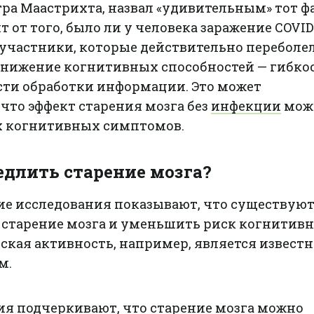
а Маастрихта, назвал «удивительным» тот фа
т от того, было ли у человека заражение COVID-
 участники, которые действительно переболе
 снижение когнитивных способностей — гибко
ти обработки информации. Это может
 что эффект старения мозга без
инфекции
може
х когнитивных симптомов.
длить старение мозга?
е исследования показывают, что существую
 старение мозга и уменьшить риск когнитив
ская активность, например, является извест
м.
ия подчеркивают, что старение мозга можно