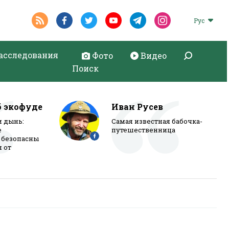
Рус
асследования
Фото
Видео
Поиск
б экофуде
Иван Русев
и дынь:
Самая известная бабочка-
е
путешественница
 безопасны
я от