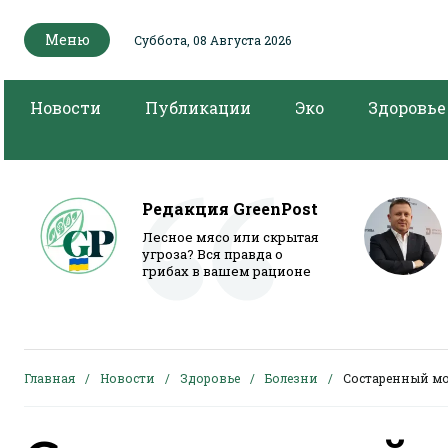
Меню
Суббота, 08 Августа 2026
Новости
Публикации
Эко
Здоровье
Редакция GreenPost
Лесное мясо или скрытая
угроза? Вся правда о
грибах в вашем рационе
Главная
Новости
Здоровье
Болезни
Состаренный мо