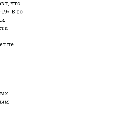
кт, что
19». В то
ли
сти
т не
т
ных
ным