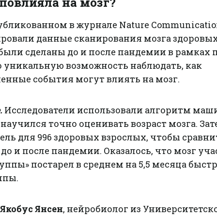
повлияла на мозг?
убликованном в журнале Nature Communicatio
ровали данные сканирования мозга здоровы
были сделаны до и после пандемии в рамках 
ло уникальную возможность наблюдать, как
енные события могут влиять на мозг.
.
Исследователи использовали алгоритм маш
научился точно оценивать возраст мозга. Зат
ль для 996 здоровых взрослых, чтобы сравни
 до и после пандемии. Оказалось, что мозг уч
ппы» постарел в среднем на 5,5 месяца быстр
ппы.
Якобус Янсен
, нейробиолог из Университетск