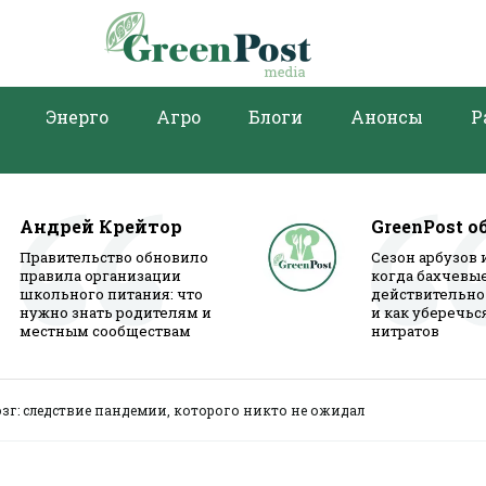
Энерго
Агро
Блоги
Анонсы
Р
Андрей Крейтор
GreenPost о
Правительство обновило
Сезон арбузов 
правила организации
когда бахчевы
школьного питания: что
действительно
нужно знать родителям и
и как уберечьс
местным сообществам
нитратов
зг: следствие пандемии, которого никто не ожидал