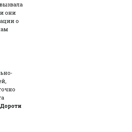
вызвала
ли они
ации о
нам
ьно-
ей,
точно
та
Дороти