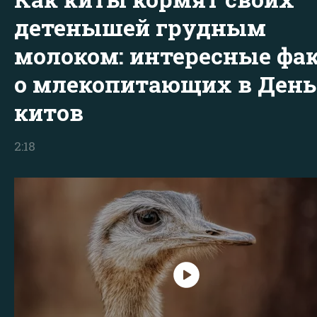
детенышей грудным
молоком: интересные фа
о млекопитающих в День
китов
2:18