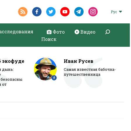
Рус
асследования
Фото
Видео
Поиск
б экофуде
Иван Русев
и дынь:
Самая известная бабочка-
е
путешественница
 безопасны
я от