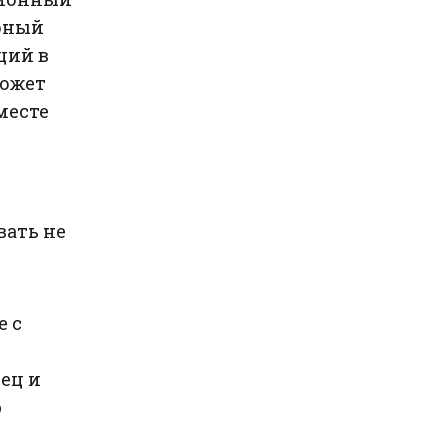
ерный
ций в
может
месте
вать не
е с
ец и
ю