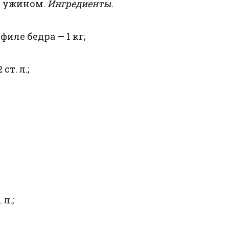
м ужином.
Ингредиенты.
иле бедра — 1 кг;
ст. л.;
л.;