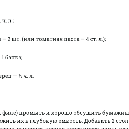
ч. л.;
2 шт. (или томатная паста — 4 ст. л.);
1 банка;
ец — ½ ч. л.
и филе) промыть и хорошо обсушить бумажн
жить их в глубокую емкость. Добавить 2 сто
асла, выдавить чеснок через пресс, влить л