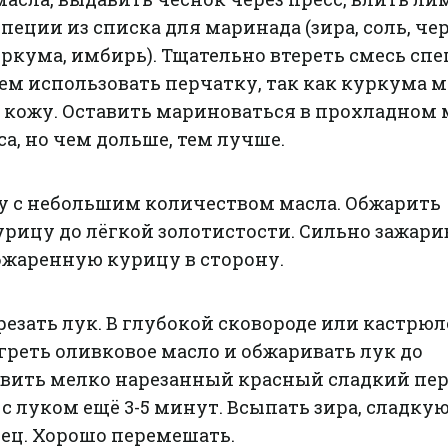
специи из списка для маринада (зирa, соль, ч
уркума, имбирь). Тщательно втереть смесь спе
ем использовать перчатку, так как куркума 
 кожу. Оставить мариноваться в прохладном 
, но чем дольше, тем лучше.
ду с небольшим количеством масла. Обжарить
рицу до лёгкой золотистости. Сильно зажари
бжаренную курицу в сторону.
резать лук. В глубокой сковороде или кастрюл
реть оливковое масло и обжаривать лук до
авить мелко нарезанный красный сладкий пер
 с луком ещё 3-5 минут. Всыпать зирa, сладку
рец. Хорошо перемешать.