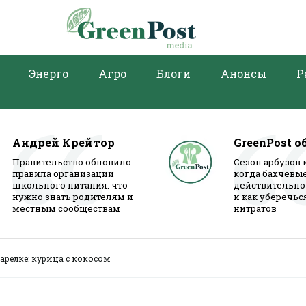
Энерго
Агро
Блоги
Анонсы
Р
Андрей Крейтор
GreenPost о
Правительство обновило
Сезон арбузов 
правила организации
когда бахчевы
школьного питания: что
действительно
нужно знать родителям и
и как уберечьс
местным сообществам
нитратов
арелке: курица с кокосом