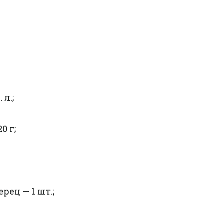
л.;
0 г;
ец — 1 шт.;