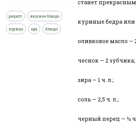
станет прекрасны
рецепт
вкусное блюдо
куриные бедра или ф
курица
еда
блюдо
оливковое масло — 2 
чеснок — 2 зубчика;
зирa — 1 ч. л.;
соль — 2,5 ч. л.;
черный перец — ½ ч. 