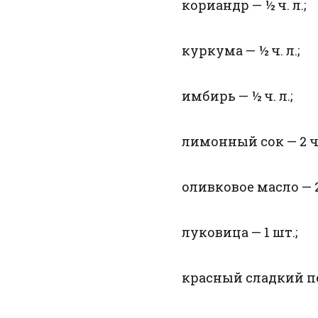
кориандр — ½ ч. л.;
куркума — ½ ч. л.;
имбирь — ½ ч. л.;
лимонный сок — 2 ч. 
оливковое масло — 2
луковица — 1 шт.;
красный сладкий пер