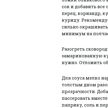
сок и добавить все 
перец, кориандр, к
курицу. Рекоменду
сильно окрашивать
минимум на полчаса
Разогреть сковоро
замаринованную ку
нужно. Отложить о
Для соуса мелко на
толстым дном разог
прозрачности. Доб
пассеровать вместе
паприку, соль и пе