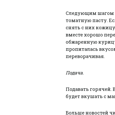
Следующим шагом д
томатную пасту. Е
снять с них кожицу
вместе хорошо пер
обжаренную курицу 
пропиталась вкусом
переворачивая.
Подача.
Подавать горячей. В
будет вкушать с м
Больше новостей ч