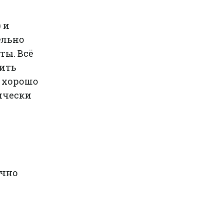
 и
ельно
ты. Всё
жить
а хорошо
дически
ично