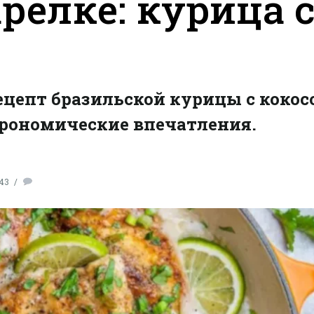
релке: курица 
ецепт бразильской курицы с кокос
трономические впечатления.
:43