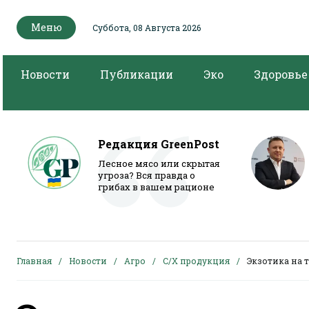
Меню
Суббота, 08 Августа 2026
Новости
Публикации
Эко
Здоровье
Редакция GreenPost
Лесное мясо или скрытая
угроза? Вся правда о
грибах в вашем рационе
Главная
Новости
Агро
С/Х продукция
Экзотика на т