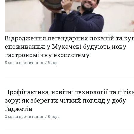
Відродження легендарних локацій та ку
споживання: у Мукачеві будують нову
гастрономічну екосистему
5 хв на прочитання
Вчора
Профілактика, новітні технології та гігіє
зору: як зберегти чіткий погляд у добу
ґаджетів
2 хв на прочитання
Вчора