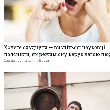
Хочете схуднути — виспіться: науковці
пояснили, як режим сну керує вагою л
2 хв на прочитання
Вчора