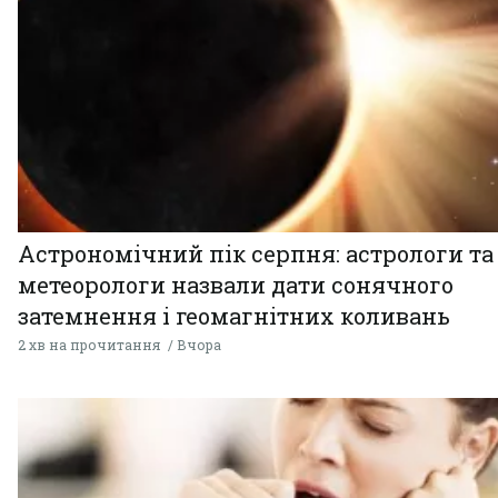
Астрономічний пік серпня: астрологи та
метеорологи назвали дати сонячного
затемнення і геомагнітних коливань
2 хв на прочитання
Вчора