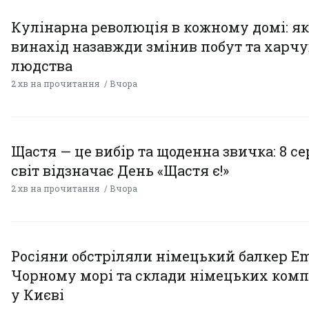
Кулінарна революція в кожному домі: як
винахід назавжди змінив побут та харч
людства
2 хв на прочитання
Вчора
Щастя — це вибір та щоденна звичка: 8 с
світ відзначає День «Щастя є!»
2 хв на прочитання
Вчора
Росіяни обстріляли німецький балкер Em
Чорному морі та склади німецьких комп
у Києві