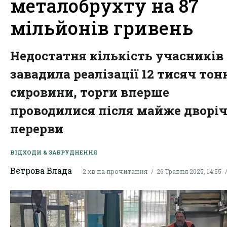
металобрухту на 87
мільйонів гривень
Недостатня кількість учасників
завадила реалізації 12 тисяч тон
сировини, торги вперше
проводилися після майже дворіч
перерви
ВІДХОДИ & ЗАБРУДНЕННЯ
Вєтрова Влада
2 хв на прочитання
26 Травня 2025, 14:55