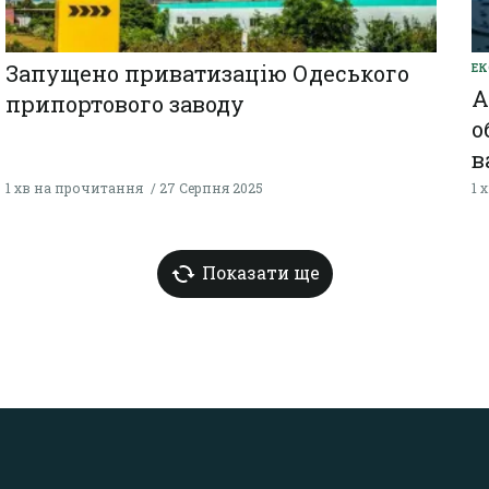
Запущено приватизацію Одеського
ЕК
А
припортового заводу
о
в
1 хв на прочитання
27 Серпня 2025
1 
Показати ще