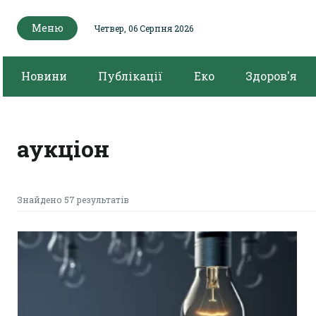
Меню
Четвер, 06 Серпня 2026
Новини
Публікації
Еко
Здоров'я
аукціон
Знайдено 57 результатів