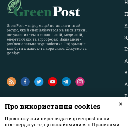
Н
П
Е
GreenPost — інформаційно-аналітичний
ресурс, який спеціалізується на висвітленні
актуальних тем в екологічній, медичній,
З
енергетичній та агросферах. Наша місія -
роз`яснювальна журналістика. Інформація
має бути цікавою та корисною. Дякуємо за
Е
довіру!
А
Б
А
Р
×
Про використання cookies
Продовжуючи переглядати greenpost.ua ви
підтверджуєте, що ознайомилися з Правилами