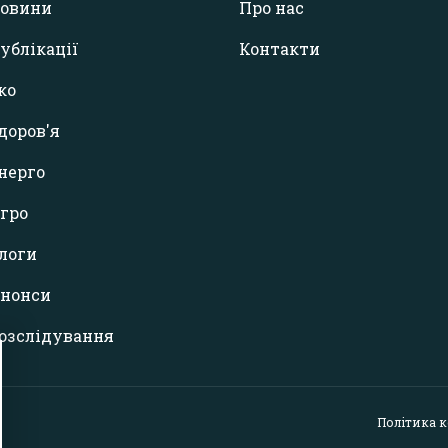
овини
Про нас
ублікації
Контакти
ко
доров'я
нерго
гро
логи
нонси
озслідування
Політика 