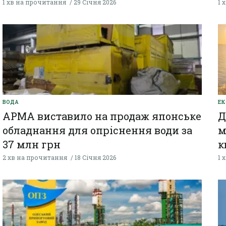
1 хв на прочитання
29 Січня 2026
1 
ВОДА
ЕК
АРМА виставило на продаж японське
Д
обладнання для опріснення води за
м
37 млн грн
к
2 хв на прочитання
18 Січня 2026
1 