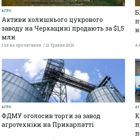
Б
АГРО
Активи колишнього цукрового
п
заводу на Черкащині продають за $1,5
н
млн
1 хв на прочитання
21 Травня 2026
4 
АГРО
АГ
ФДМУ оголосив торги за завод
К
агротехніки на Прикарпатті
п
п