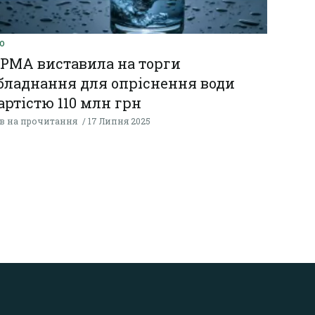
О
РМА виставила на торги
бладнання для опріснення води
артістю 110 млн грн
хв на прочитання
17 Липня 2025