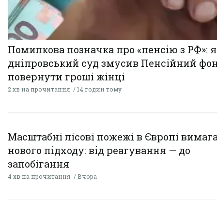
Помилкова позначка про «пенсію з РФ»: я
дніпровський суд змусив Пенсійний фо
повернути гроші жінці
2 хв на прочитання
14 годин тому
Масштабні лісові пожежі в Європі вимаг
нового підходу: від реагування — до
запобігання
4 хв на прочитання
Вчора