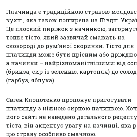
Плачинда є традиційною стравою молдовс
кухні, яка також поширена на Півдні Украї
Це плоский пиріжок з начинкою, загорнут
тонке тісто, який зазвичай смажать на
сковороді до рум’яної скоринки. Тісто для
плачинди може бути прісним або дріжджо
а начинки – найрізноманітнішими: від со
(бринза, сир із зеленню, картопля) до соло
(гарбуз, яблука).
Євген Клопотенко пропонує приготувати
плачинду з ніжною сирною начинкою. Хоч
його сайті не наведено детального рецепт
тіста, він акцентує увагу на начинці, яка 
цю страву особливо смачною.