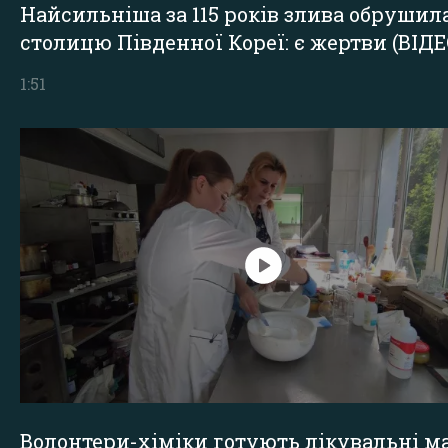
Найсильніша за 115 років злива обрушил
столицю Південної Кореї: є жертви (ВІДЕ
1:51
Волонтери-хіміки готують лікувальні ма