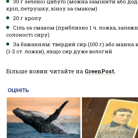
30 г зеленої цибулі (можна замінити або до
кріп, петрушку, кінзу за смаком)
20 г кропу
Сіль за смаком (приблизно 1 ч. ложка, залежн
солоності сиру)
За бажанням: твердий сир (100 г) або манна 
(1-2 ст. ложки), якщо сир дуже вологий
Більше новин читайте на
GreenPost
.