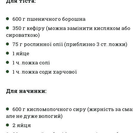
Для тіста:
600 г пшеничного борошна
350 г кефіру (можна замінити кисляком або
сироваткою)
75 г рослинної олії (приблизно 3 ст. ложки)
1 яйце
1 ч. ложка солі
1 ч. ложка соди харчової
Для начинки:
600 г кисломолочного сиру (жирність за сма
але не дуже вологий)
2 яйця