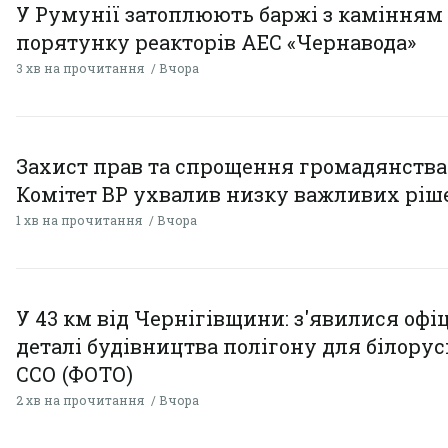
У Румунії затоплюють баржі з камінням
порятунку реакторів АЕС «Чернавода»
3 хв на прочитання
Вчора
Захист прав та спрощення громадянства
Комітет ВР ухвалив низку важливих ріш
1 хв на прочитання
Вчора
У 43 км від Чернігівщини: з'явилися офі
деталі будівництва полігону для білору
ССО (ФОТО)
2 хв на прочитання
Вчора