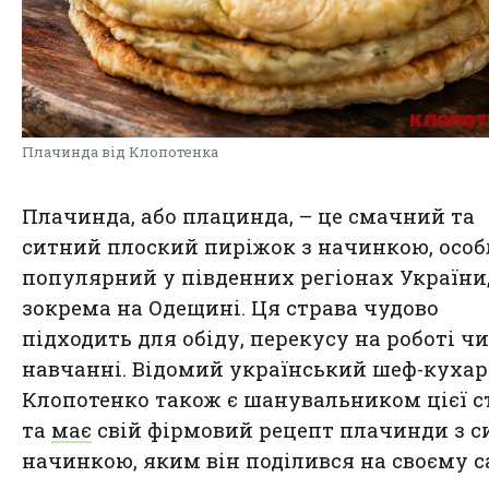
Плачинда від Клопотенка
Плачинда, або плацинда, – це смачний та
ситний плоский пиріжок з начинкою, осо
популярний у південних регіонах України
зокрема на Одещині. Ця страва чудово
підходить для обіду, перекусу на роботі чи
навчанні. Відомий український шеф-кухар
Клопотенко також є шанувальником цієї с
та
має
свій фірмовий рецепт плачинди з 
начинкою, яким він поділився на своєму с