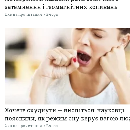
затемнення і геомагнітних коливань
2 хв на прочитання
Вчора
Хочете схуднути — виспіться: науковці
пояснили, як режим сну керує вагою л
2 хв на прочитання
Вчора