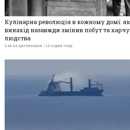
Кулінарна революція в кожному домі: як
винахід назавжди змінив побут та харч
людства
2 хв на прочитання
12 годин тому