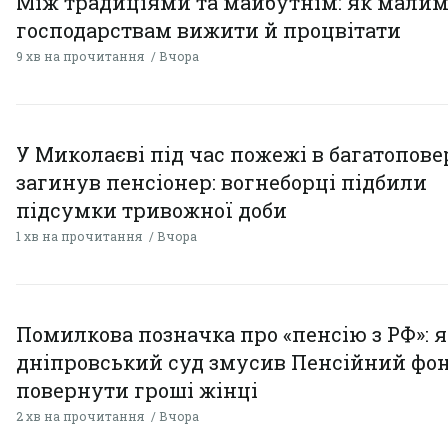
Між традиціями та майбутнім: як мали
господарствам вижити й процвітати
9 хв на прочитання
Вчора
У Миколаєві під час пожежі в багатопове
загинув пенсіонер: вогнеборці підбили
підсумки тривожної доби
1 хв на прочитання
Вчора
Помилкова позначка про «пенсію з РФ»: я
дніпровський суд змусив Пенсійний фо
повернути гроші жінці
2 хв на прочитання
Вчора