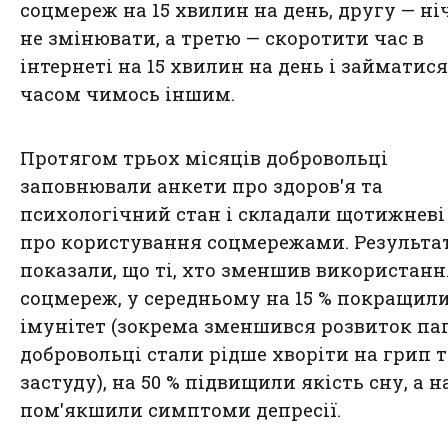
соцмереж на 15 хвилин на день, другу — ні
не змінювати, а третю — скоротити час в
інтернеті на 15 хвилин на день і займатис
часом чимось іншим.
Протягом трьох місяців добровольці
заповнювали анкети про здоров'я та
психологічний стан і складали щотижневі
про користування соцмережами. Результа
показали, що ті, хто зменшив використанн
соцмереж, у середньому на 15 % покращил
імунітет (зокрема зменшився розвиток па
добровольці стали рідше хворіти на грип т
застуду), на 50 % підвищили якість сну, а н
пом'якшили симптоми депресії.