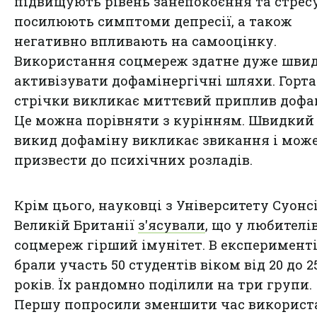
підвищують рівень занепокоєння та стресу
посилюють симптоми депресії, а також
негативно впливають на самооцінку.
Використання соцмереж здатне дуже шви
активізувати дофамінергічні шляхи. Горт
стрічки викликає миттєвий приплив дофа
Це можна порівняти з курінням. Швидкий
викид дофаміну викликає звикання і мож
призвести до психічних розладів.
Крім цього, науковці з Університету Суонсі
Великій Британії
з'ясували
, що у любителі
соцмереж гірший імунітет. В експеримент
брали участь 50 студентів віком від 20 до 2
років. Їх рандомно поділили на три групи.
Першу попросили зменшити час використ