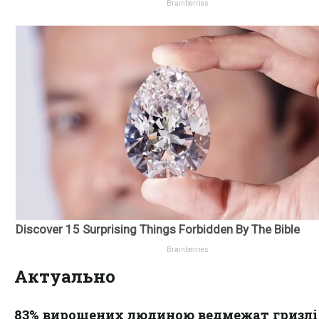
Актуально
83% вирощених людиною ведмежат гризлі