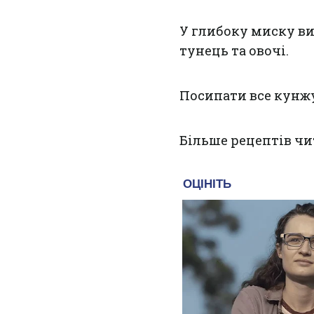
У глибоку миску ви
тунець та овочі.
Посипати все кунжу
Більше рецептів чи