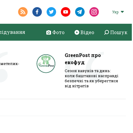
Укр
лідування
Фото
Відео
Пошук
GreenPost про
екофуд
метелик-
Сезон кавунів та динь:
коли баштанові насправді
безпечні та як уберегтися
від нітратів