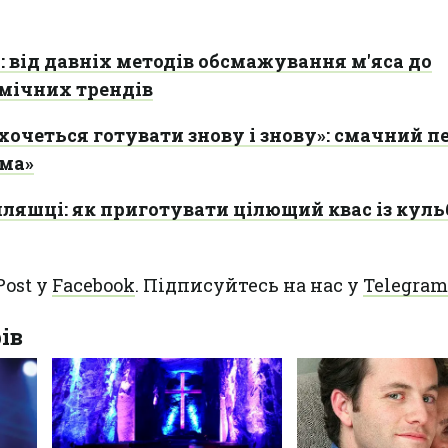
 від давніх методів обсмажування м'яса до
мічних трендів
 хочеться готувати знову і знову»: смачний п
ома»
пляшці: як приготувати цілющий квас із кул
Post у
Facebook
. Підписуйтесь на нас у
Telegram