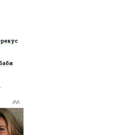
ерекус
ьбаби
.