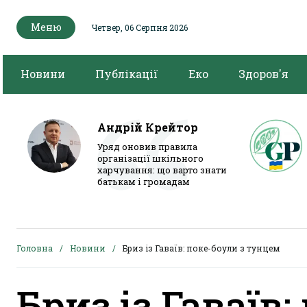
Меню
Четвер, 06 Серпня 2026
Новини
Публікації
Еко
Здоров'я
Андрій Крейтор
Уряд оновив правила
організації шкільного
харчування: що варто знати
батькам і громадам
Головна
Новини
Бриз із Гаваїв: поке-боули з тунцем
Бриз із Гаваїв: