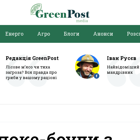
Енерго
Агро
Блоги
Анонси
Розс
Редакція GreenPost
Іван Русєв
Лісове м’ясо чи тиха
Найвідоміший 
загроза? Вся правда про
мандрівник
гриби у вашому раціоні
 поке-боули з