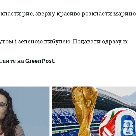
класти рис, зверху красиво розкласти марин
том і зеленою цибулею. Подавати одразу ж.
тайте на
GreenPost
.