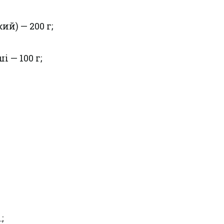
ий) — 200 г;
 — 100 г;
;