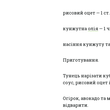
рисовий оцет — 1 ст. 
кунжутна
олія
— 1 ч.
насіння кунжуту та
Приготування.
Тунець нарізати к
соус, рисовий оцет
Огірок, авокадо та
відварити.