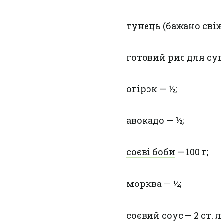
тунець (бажано свіж
готовий рис для суші
огірок — ½;
авокадо — ½;
соєві боби
— 100 г;
морква — ½;
соєвий соус — 2 ст. л.