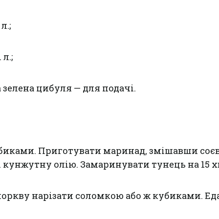
л.;
 л.;
 зелена цибуля — для подачі.
убиками. Приготувати маринад, змішавши соє
 і кунжутну олію. Замаринувати тунець на 15 
 моркву нарізати соломкою або ж кубиками. Е