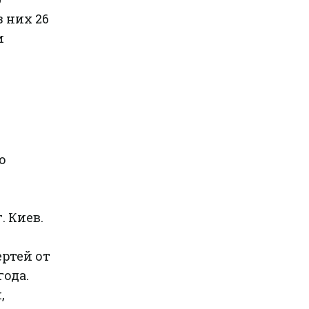
з них 26
и
о
,
. Киев.
ертей от
года.
,