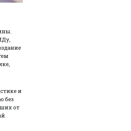
ины.
ИДу,
оздание
тем
ике,
стике и
ю без
рших от
ый