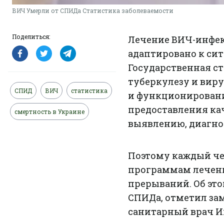
ВИЧ Умерли от СПИДа Статистика заболеваемости
Поделиться:
Лечение ВИЧ-инфек
адаптировано к си
Государственная с
туберкулезу и виру
СПИД
ВИЧ
статистика
и функционировани
предоставления ка
смертность в Украине
выявлению, диагно
Поэтому каждый чел
программам лечени
прерываний. Об эт
СПИДа, отметил за
санитарный врач И