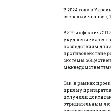
В 2024 году в Украи
взрослый человек, 1
ВИЧ-инфекция/СПИД
ухудшение качеств
последствиям для 
противодействие р
системы общественн
межведомственных 
Так, в рамках проек
приему препаратов 
получили доконтак
отрицательным люд
человек вернулся к