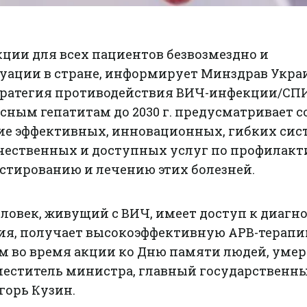
ции для всех пациентов безвозмездно и
туации в стране, информирует Минздрав Укра
тратегия противодействия ВИЧ-инфекции/СП
сным гепатитам до 2030 г. предусматривает с
е эффективных, инновационных, гибких сис
чественных и доступных услуг по профилакт
стированию и лечению этих болезней.
овек, живущий с ВИЧ, имеет доступ к диагно
я, получает высокоэффективную АРВ-терапи
ом во время акции ко Дню памяти людей, уме
меститель министра, главный государственн
горь Кузин.