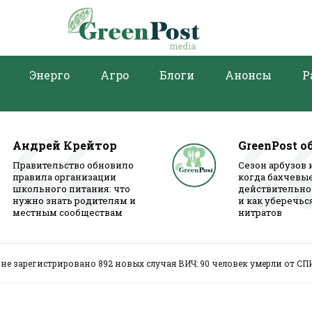
Энерго
Агро
Блоги
Анонсы
Р
Андрей Крейтор
GreenPost о
Правительство обновило
Сезон арбузов 
правила организации
когда бахчевы
школьного питания: что
действительно
нужно знать родителям и
и как уберечьс
местным сообществам
нитратов
ине зарегистрировано 892 новых случая ВИЧ: 90 человек умерли от СП