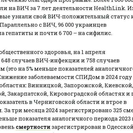
и на ВИЧ за 7 лет деятельности HealthLink. И
рвые узнали свой ВИЧ-положительный статус 
Параллельно с ВИЧ, 96 000 украинцев
а гепатиты и почти 6 700 – на сифилис.
бщественного здоровья, на 1 апреля
 648 случаев ВИЧ-инфекции и 758 случаев
 (это на 5% меньше показателей аналогичног
. Снижение заболеваемости СПИДом в 2024 году
 областях: Винницкой, Запорожской, Киевской
й, Закарпатской, Кировоградской областях и г
показатель в Черниговской области и втрое в
. За три месяца 2024 зарегистрировано 325 см
меньше показателя аналогичного периода 2023 
овень
смертности
зарегистрирован в Одесской