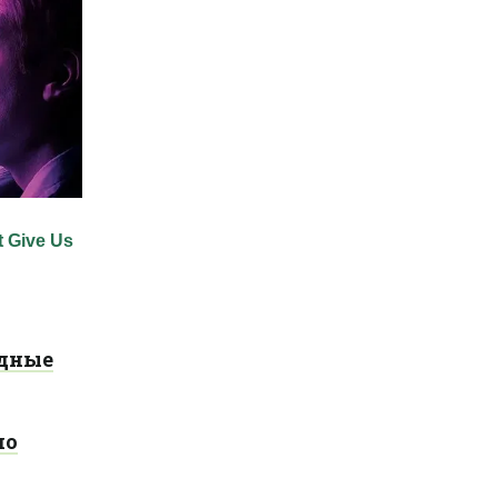
рдные
по