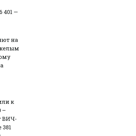
 401 —
яют на
яжелым
тому
ча
или к
 –
 ВИЧ-
 381
0