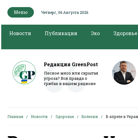
Меню
Четверг, 06 Августа 2026
Новости
Публикации
Эко
Здоровье
Редакция GreenPost
Лесное мясо или скрытая
угроза? Вся правда о
грибах в вашем рационе
Главная
Новости
Здоровье
Болезни
В апреле в Укра