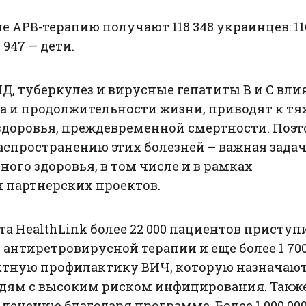
не АРВ-терапию получают 118 348 украинцев: 116
 947 — дети.
, туберкулез и вирусные гепатиты В и С вли
а и продолжительности жизни, приводят к т
здоровья, преждевременной смертности. Поэ
аспространению этих болезней – важная зада
ого здоровья, в том числе и в рамках
партнерских проектов.
та HealthLink более 22 000 пациентов приступ
антиретровирусной терапии и еще более 1 700
тную профилактику ВИЧ, которую назначают
ям с высоким риском инфицирования. Также
 лечению благодаря программе. Более 1 000 00