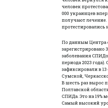
человек протестовал
000 украинцев впе
получают лечение. 
протестировались н
По данным Центра о
зарегистрировано 3
заболевания СПИДом
периода 2023 года)
зафиксировали в 13
Сумской, Черкасско
В шесть раз вырос 
Полтавской области
СПИДа. Это на 19% 
Самый высокий ур