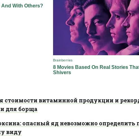
я стоимости витаминной продукции и реко
щи для борща
оксина: опасный яд невозможно определить 
му виду