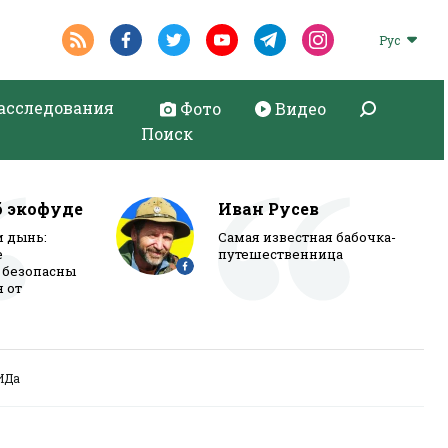
Рус
асследования
Фото
Видео
Поиск
б экофуде
Иван Русев
и дынь:
Самая известная бабочка-
е
путешественница
 безопасны
я от
ИДа