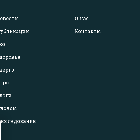
овости
О нас
убликации
Контакты
ко
доровье
нерго
гро
логи
нонсы
асследования