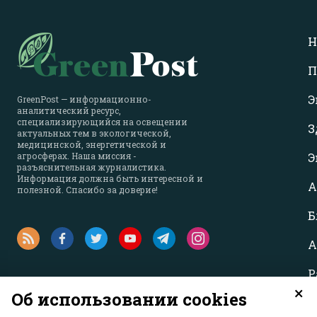
Н
П
Э
GreenPost — информационно-
аналитический ресурс,
специализирующийся на освещении
З
актуальных тем в экологической,
медицинской, энергетической и
агросферах. Наша миссия -
Э
разъяснительная журналистика.
Информация должна быть интересной и
А
полезной. Спасибо за доверие!
Б
А
Р
×
Об использовании cookies