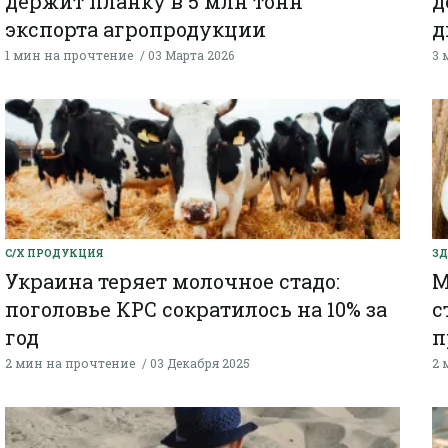
держит планку в 5 млн тонн
д
экспорта агропродукции
д
1 мин на прочтение
03 Марта 2026
3 
С/Х ПРОДУКЦИЯ
ЗД
Украина теряет молочное стадо:
М
поголовье КРС сократилось на 10% за
с
год
п
2 мин на прочтение
03 Декабря 2025
2 