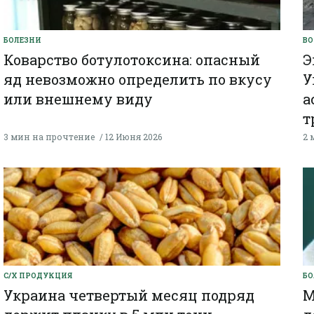
БОЛЕЗНИ
В
Коварство ботулотоксина: опасный
Э
яд невозможно определить по вкусу
У
или внешнему виду
а
т
3 мин на прочтение
12 Июня 2026
2 
С/Х ПРОДУКЦИЯ
БО
Украина четвертый месяц подряд
М