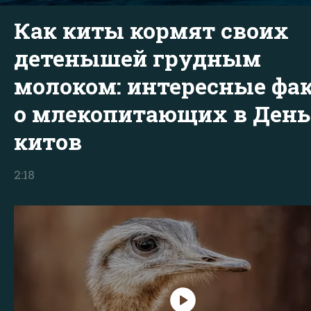
Как киты кормят своих
детенышей грудным
молоком: интересные фа
о млекопитающих в День
китов
2:18