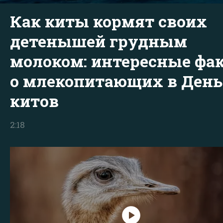
Как киты кормят своих
детенышей грудным
молоком: интересные фа
о млекопитающих в День
китов
2:18