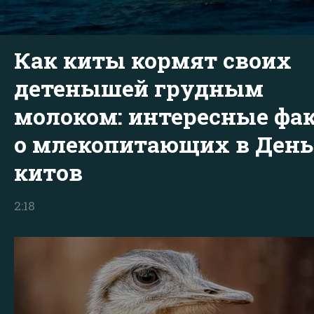
Как киты кормят своих
детенышей грудным
молоком: интересные фа
о млекопитающих в День
китов
2:18