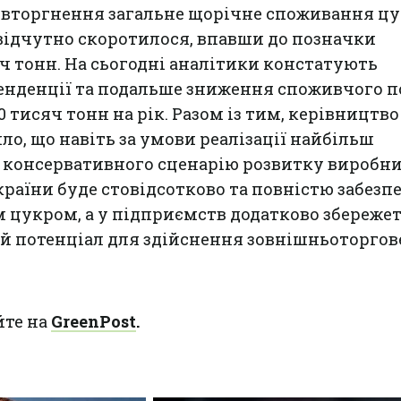
вторгнення загальне щорічне споживання ц
відчутно скоротилося, впавши до позначки
ч тонн. На сьогодні аналітики констатують
тенденції та подальше зниження споживчого 
0 тисяч тонн на рік. Разом із тим, керівництв
ло, що навіть за умови реалізації найбільш
 консервативного сценарію розвитку виробни
раїни буде стовідсотково та повністю забез
 цукром, а у підприємств додатково збереже
й потенціал для здійснення зовнішньоторго
йте на
GreenPost
.