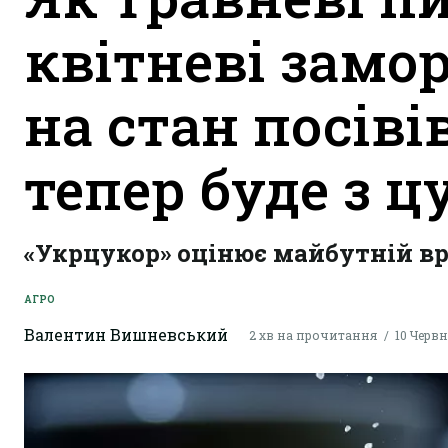
квітневі замо
на стан посіві
тепер буде з 
«Укрцукор» оцінює майбутній вро
АГРО
Валентин Вишневський
2 хв на прочитання
10 Червня