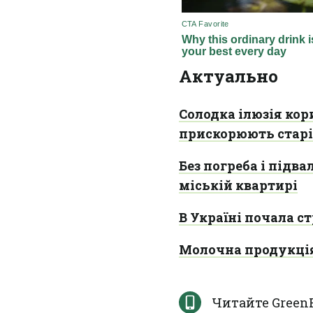
Актуально
Солодка ілюзія кор
прискорюють стар
Без погреба і підв
міській квартирі
В Україні почала 
Молочна продукція
Читайте Green