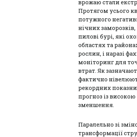
врожаю стали екстр
Протягом усього кв
потужного негатив
нічних заморозків, 
пилові бурі, які о
областях та района
рослин, і наразі ф
моніторинг для то
втрат. Як зазначают
фактично нівелюют
рекордних показни
прогноз із високою
зменшення.
Паралельно зі змін
трансформації стр