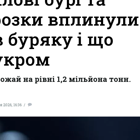
розки вплинули
в буряку і що
цукром
жай на рівні 1,2 мільйона тонн.
 2026, 16:36