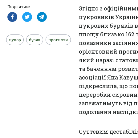
Поділитись:
Згідно з офіційним
цукровиків Україн
цукрових буряків 
площу близько 162 
цукор
буряк
прогнози
показники засіяни
орієнтовний прогно
який наразі станов
та баченням розвит
асоціації Яна Каву
підкреслила, що по
переробки сировини
залежатимуть від п
подолання наслідк
Суттєвим дестабіл