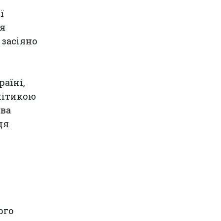
ї
ня
 засіяно
аїні,
алітикою
ова
ця
и
ого