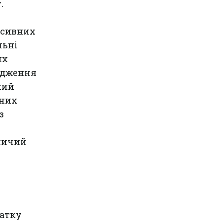
.
нсивних
льні
их
кодження
ний
ених
з
ничий
чатку