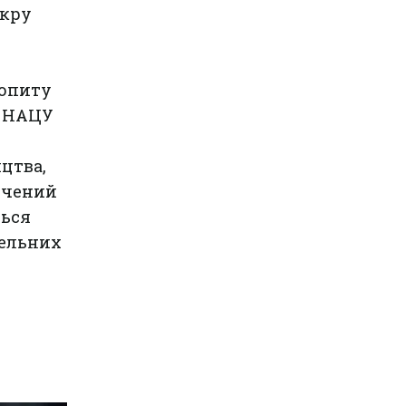
укру
попиту
о НАЦУ
цтва,
печений
ться
вельних