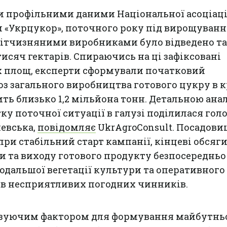
и профільними даними Національної асоціаці
и «Укрцукор», поточного року під вирощуван
вітчизняними виробниками було відведено та
тисяч гектарів. Спираючись на ці зафіксовані
х площ, експерти сформували початковий
з загального виробництва готового цукру в кр
ить близько 1,2 мільйона тонн. Детальною ан
ку поточної ситуації в галузі поділилася гол
шевська,
повідомляє
UkrAgroConsult. Посадови
при стабільний старт кампанії, кінцеві обсяг
 та виходу готового продукту безпосередньо
одальшої вегетації культури та оперативного
ів несприятливих погодних чинників.
ізуючим фактором для формування майбутнь