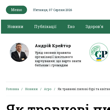
Меню
Пʼятниця, 07 Серпня 2026
Новини
Публікації
Еко
Здоров'я
Андрій Крейтор
Уряд оновив правила
організації шкільного
харчування: що варто знати
батькам і громадам
Головна
Новини
Агро
Як травневі пилові бурі та квітн
Як травневі пи