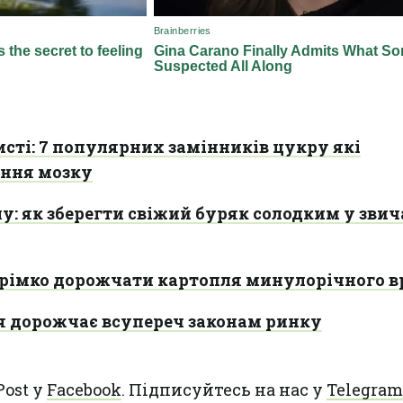
исті: 7 популярних замінників цукру які
іння мозку
алу: як зберегти свіжий буряк солодким у зви
стрімко дорожчати картопля минулорічного 
 дорожчає всупереч законам ринку
Post у
Facebook
. Підписуйтесь на нас у
Telegram