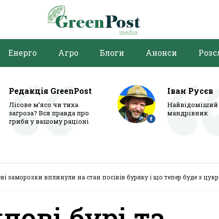
Енерго
Агро
Блоги
Анонси
Розс
Редакція GreenPost
Іван Русєв
Лісове м’ясо чи тиха
Найвідоміший 
загроза? Вся правда про
мандрівник
гриби у вашому раціоні
еві заморозки вплинули на стан посівів буряку і що тепер буде з цук
лові бурі та