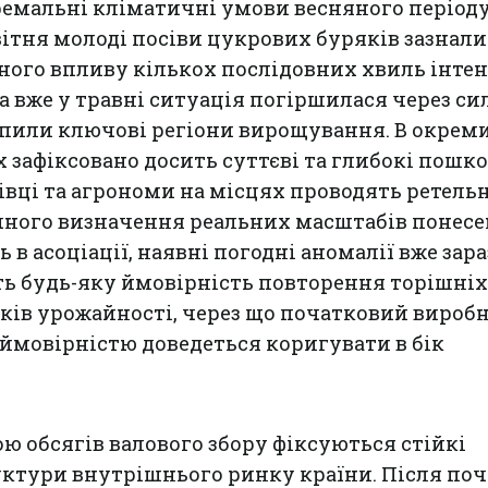
емальні кліматичні умови весняного періоду
ітня молоді посіви цукрових буряків зазнали
ного впливу кількох послідовних хвиль інте
а вже у травні ситуація погіршилася через си
хопили ключові регіони вирощування. В окрем
х зафіксовано досить суттєві та глибокі пош
ахівці та агрономи на місцях проводять ретель
чного визначення реальних масштабів понес
ь в асоціації, наявні погодні аномалії вже зара
ь будь-яку ймовірність повторення торішніх
ків урожайності, через що початковий вироб
 ймовірністю доведеться коригувати в бік
ою обсягів валового збору фіксуються стійкі
уктури внутрішнього ринку країни. Після по