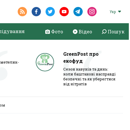
Укр
лідування
Фото
Відео
Пошук
GreenPost про
екофуд
метелик-
Сезон кавунів та динь:
коли баштанові насправді
безпечні та як уберегтися
від нітратів
ром