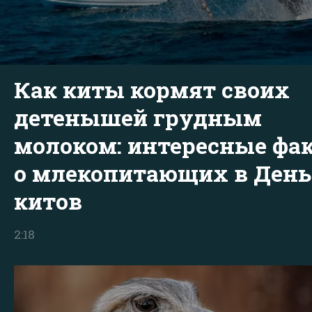
Как киты кормят своих
детенышей грудным
молоком: интересные фа
о млекопитающих в День
китов
2:18