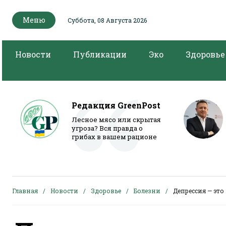
Меню
Суббота, 08 Августа 2026
Новости
Публикации
Эко
Здоровье
Редакция GreenPost
Лесное мясо или скрытая
угроза? Вся правда о
грибах в вашем рационе
Главная
Новости
Здоровье
Болезни
Депрессия — это