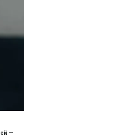
ией
—