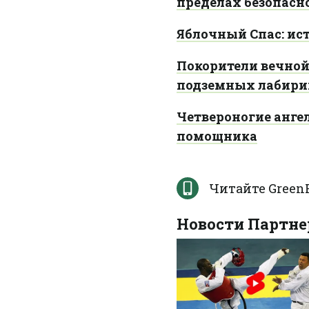
пределах безопасн
Яблочный Спас: ис
Покорители вечной
подземных лабири
Четвероногие анге
помощника
Читайте GreenP