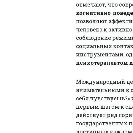
отмечают, что совр
когнитивно-поведе
позволяют эффектив
человека к активно
соблюдение режима
социальных конта
инструментами, од
психотерапевтом 
Международный ден
внимательными к о
себя чувствуешь?» 
первым шагом к спа
действует ряд гор
государственных п
доступных каждому.