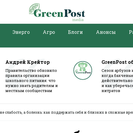
Энерго
Агро
Блоги
Анонсы
Р
Андрей Крейтор
GreenPost о
Правительство обновило
Сезон арбузов 
правила организации
когда бахчевы
школьного питания: что
действительно
нужно знать родителям и
и как уберечьс
местным сообществам
нитратов
 не слабость, а болезнь: как поддержать себя и близких в сложные вр