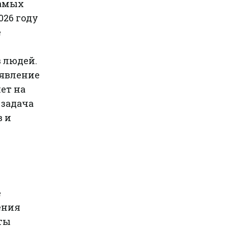
самых
026 году
е
 людей.
оявление
ет на
 задача
в и
е
ения
ты