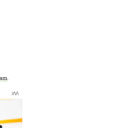
ram
.