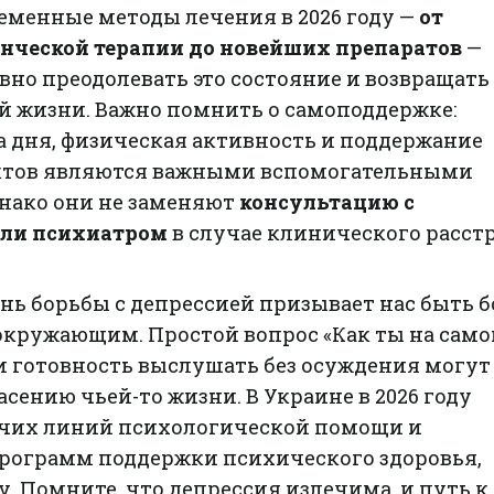
еменные методы лечения в 2026 году —
от
нческой терапии до новейших препаратов
—
но преодолевать это состояние и возвращать
й жизни. Важно помнить о самоподдержке:
 дня, физическая активность и поддержание
ктов являются важными вспомогательными
нако они не заменяют
консультацию с
или психиатром
в случае клинического расстр
ь борьбы с депрессией призывает нас быть б
кружающим. Простой вопрос «Как ты на само
и готовность выслушать без осуждения могут
сению чьей-то жизни. В Украине в 2026 году
ячих линий психологической помощи и
рограмм поддержки психического здоровья,
 Помните, что депрессия излечима, и путь к