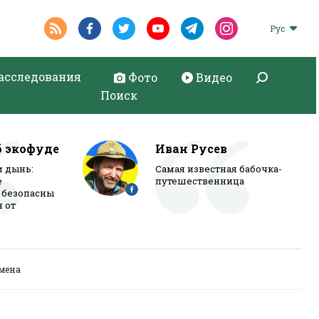
Рус
асследования
Фото
Видео
Поиск
б экофуде
Иван Русев
и дынь:
Самая известная бабочка-
е
путешественница
 безопасны
я от
емена