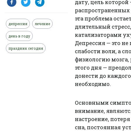
дату, цель которой
распространенных 
эта проблема остае
депрессия
лечение
длительный стресс,
катализаторами ух
день в году
Депрессия — это не
праздник сегодня
слабости воли, а с
физиологию мозга, 
этого дня — преод
донести до каждого
необходимо.
Основными симптом
внимание, являются
настроение, потер
сна, постоянная ус