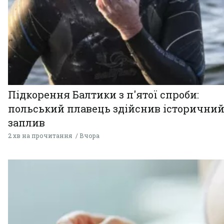
Підкорення Балтики з п'ятої спроби:
польський плавець здійснив історични
заплив
2 хв на прочитання
Вчора