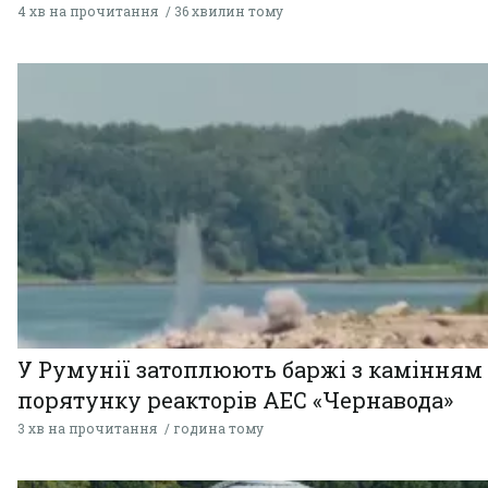
4 хв на прочитання
36 хвилин тому
У Румунії затоплюють баржі з камінням
порятунку реакторів АЕС «Чернавода»
3 хв на прочитання
година тому