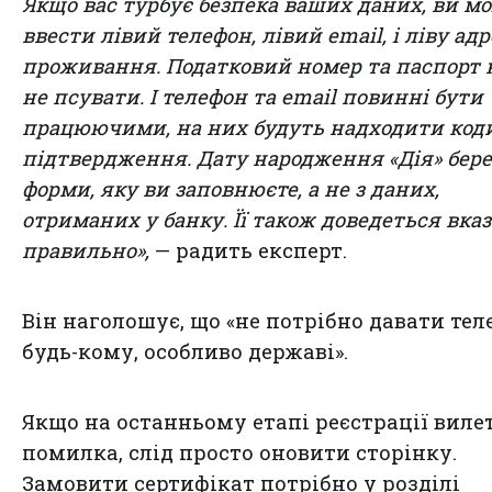
Якщо вас турбує безпека ваших даних, ви м
ввести лівий телефон, лівий email, і ліву ад
проживання. Податковий номер та паспорт 
не псувати. І телефон та email повинні бути
працюючими, на них будуть надходити код
підтвердження. Дату народження «Дія» бере 
форми, яку ви заповнюєте, а не з даних,
отриманих у банку. Її також доведеться вка
правильно»,
— радить експерт.
Він наголошує, що «не потрібно давати те
будь-кому, особливо державі».
Якщо на останньому етапі реєстрації виле
помилка, слід просто оновити сторінку.
Замовити сертифікат потрібно у розділі