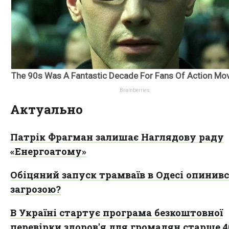
Актуально
Патрік Фрагман залишає Наглядову раду
«Енергоатому»
Обіцяний запуск трамваїв в Одесі опинивс
загрозою?
В Україні стартує програма безкоштовної
перевірки здоров'я для громадян старше 4