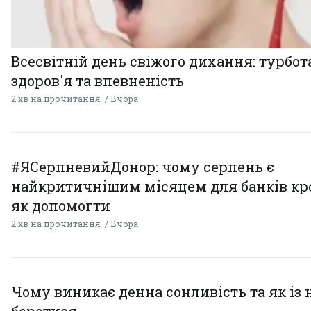
Всесвітній день свіжого дихання: турбот
здоров'я та впевненість
2 хв на прочитання
Вчора
#ЯСерпневийДонор: чому серпень є
найкритичнішим місяцем для банків кро
як допомогти
2 хв на прочитання
Вчора
Чому виникає денна сонливість та як із
боротися