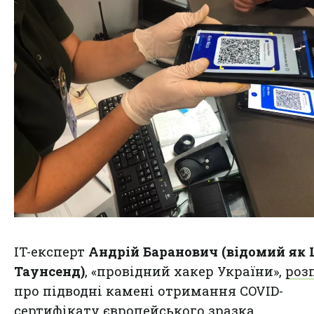
IT-експерт
Андрій Баранович (відомий як
Таунсенд)
, «провідний хакер України»,
роз
про підводні камені отримання COVID-
сертифікату європейського зразка.